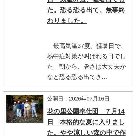
た。恐る恐る出て、無事終
わりました。
最高気温37度、猛暑日で、
熱中症対策が叫ばれる日でし
た。朝から、暑さは大丈夫か
なと恐る恐る出てき...
公開日：2026年07月16日
花の里公園奉仕団 ７月14
日 本格的な夏に入りまし
た。やや涼しい森の中で作