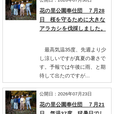
花の里公園奉仕団 ７月28
日 桜を守るために大きな
アラカシを伐採しました。
最高気温35度、先週より少
し涼しいですが真夏の暑さで
す。予報では午後に雨、と期
待して出たのですが...
公開日：2026年07月23日
花の里公園奉仕団 ７月21
日 気温37度、猛暑日でし