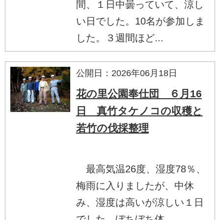
間、１日中曇っていて、涼し
い日でした。10名が参加しま
した。３週間ほど...
公開日：2026年06月18日
花の里公園奉仕団 ６月16
日 真竹タケノコの収穫と
若竹の伐採整理
最高気温26度、湿度78％、
梅雨に入りましたが、中休
み、湿度は高いが涼しい１日
でした。ぼちぼち体...