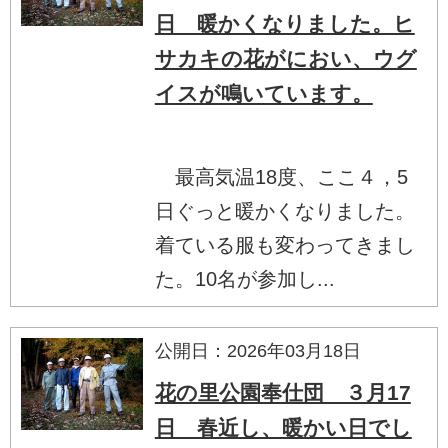
日 暖かくなりました。ヒ
サカキの花がにおい、ウグ
イスが鳴いています。
最高気温18度、ここ４，5
日ぐっと暖かくなりました。
着ている服も変わってきまし
た。10名が参加し...
公開日：2026年03月18日
花の里公園奉仕団 ３月17
日 春近し、暖かい日でし