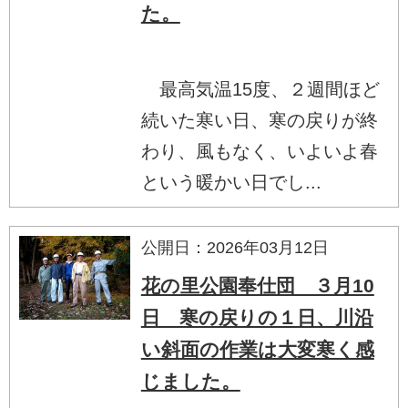
た。
最高気温15度、２週間ほど
続いた寒い日、寒の戻りが終
わり、風もなく、いよいよ春
という暖かい日でし...
公開日：2026年03月12日
花の里公園奉仕団 ３月10
日 寒の戻りの１日、川沿
い斜面の作業は大変寒く感
じました。