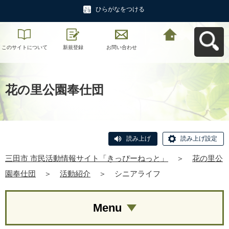
ひらがなをつける
このサイトについて
新規登録
お問い合わせ
三田市 市民活動情報
サイト「きっぴーね
っと」へ戻る
花の里公園奉仕団
読み上げ
読み上げ設定
三田市 市民活動情報サイト「きっぴーねっと」
＞
花の里公
園奉仕団
＞
活動紹介
＞
シニアライフ
Menu