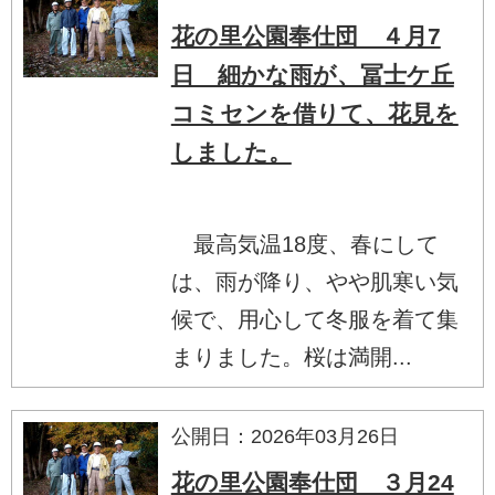
花の里公園奉仕団 ４月7
日 細かな雨が、冨士ケ丘
コミセンを借りて、花見を
しました。
最高気温18度、春にして
は、雨が降り、やや肌寒い気
候で、用心して冬服を着て集
まりました。桜は満開...
公開日：2026年03月26日
花の里公園奉仕団 ３月24