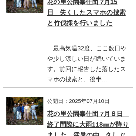
花の里公園奉仕団 7月15
日 失くしたスマホの捜索
と竹伐採を行いました
最高気温32度、ここ数日や
や少し涼しい日が続いていま
す。前回に報告した落したス
マホの捜索と、後半...
公開日：2025年07月10日
花の里公園奉仕団 7月８日
終了間際に大雨118㎜が降り
ました。猛暑の中、久しぶ