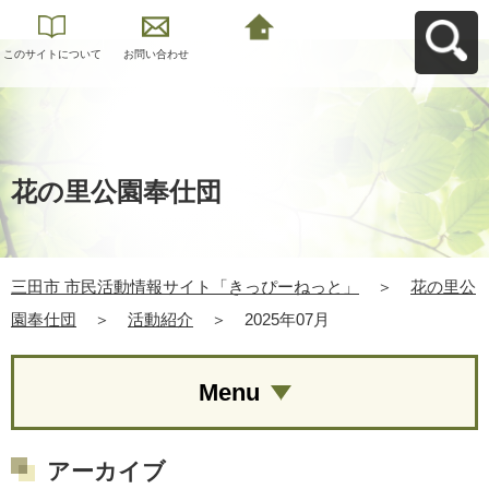
このサイトについて
お問い合わせ
三田市 市民活動情報
サイト「きっぴーね
っと」へ戻る
花の里公園奉仕団
三田市 市民活動情報サイト「きっぴーねっと」
＞
花の里公
園奉仕団
＞
活動紹介
＞
2025年07月
Menu
アーカイブ