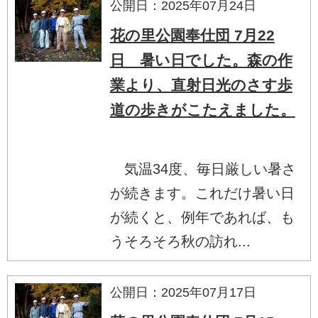
公開日：2025年07月24日
花の里公園奉仕団 7月22
日 暑い日でした。森の作
業より、直射日光のさす歩
道の歩きがこたえました。
気温34度、毎日厳しい暑さ
が続きます。これだけ暑い日
が続くと、例年であれば、も
うそろそろ秋の訪れ...
公開日：2025年07月17日