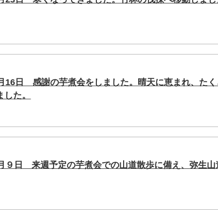
1月16日 感謝の芋煮会をしました。晴天に恵まれ、たく
ました。
1月９日 来週予定の芋煮会での山道散歩に備え、弥生山