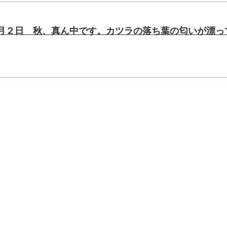
1月２日 秋、真ん中です。カツラの落ち葉の匂いが漂っ