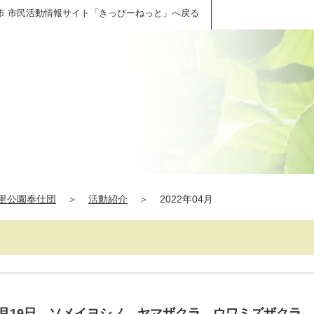
市 市民活動情報サイト「きっぴーねっと」へ戻る
里公園奉仕団
＞
活動紹介
＞
2022年04月
４月19日 ソメイヨシノ、ヤマザクラ、ウワミズザクラ