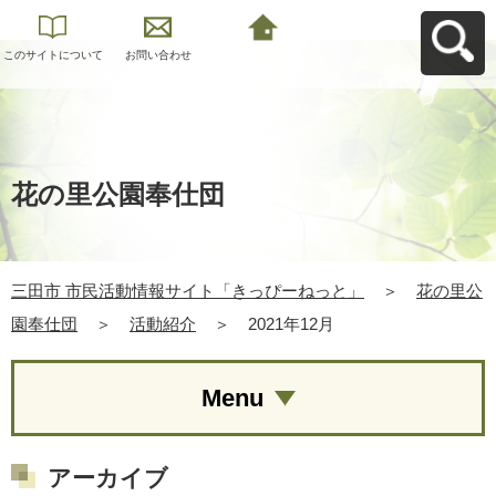
このサイトについて
お問い合わせ
三田市 市民活動情報
サイト「きっぴーね
っと」へ戻る
花の里公園奉仕団
三田市 市民活動情報サイト「きっぴーねっと」
＞
花の里公
園奉仕団
＞
活動紹介
＞
2021年12月
Menu
アーカイブ