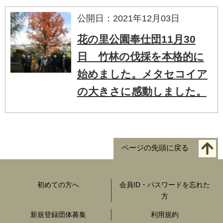
公開日：2021年12月03日
花の里公園奉仕団11月30
日 竹林の伐採を本格的に
始めました。メタセコイア
の大きさに感動しました。
ページの先頭に戻る
初めての方へ
会員ID・パスワードを忘れた
方
新規登録団体募集
利用規約