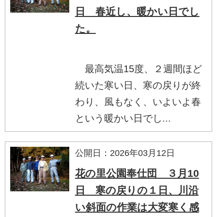
日 春近し、暖かい日でし
た。
最高気温15度、２週間ほど
続いた寒い日、寒の戻りが終
わり、風もなく、いよいよ春
という暖かい日でし...
公開日：2026年03月12日
花の里公園奉仕団 ３月10
日 寒の戻りの１日、川沿
い斜面の作業は大変寒く感