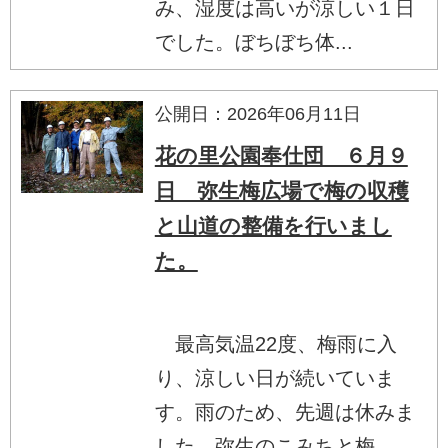
み、湿度は高いが涼しい１日
でした。ぼちぼち体...
公開日：2026年06月11日
花の里公園奉仕団 ６月９
日 弥生梅広場で梅の収穫
と山道の整備を行いまし
た。
最高気温22度、梅雨に入
り、涼しい日が続いていま
す。雨のため、先週は休みま
した。弥生のこみちと梅...