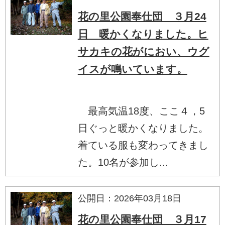
花の里公園奉仕団 ３月24
日 暖かくなりました。ヒ
サカキの花がにおい、ウグ
イスが鳴いています。
最高気温18度、ここ４，5
日ぐっと暖かくなりました。
着ている服も変わってきまし
た。10名が参加し...
公開日：2026年03月18日
花の里公園奉仕団 ３月17