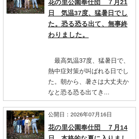
花の里公園奉仕団 ７月21
日 気温37度、猛暑日でし
た。恐る恐る出て、無事終
わりました。
最高気温37度、猛暑日で、
熱中症対策が叫ばれる日でし
た。朝から、暑さは大丈夫か
なと恐る恐る出てき...
公開日：2026年07月16日
花の里公園奉仕団 ７月14
日 本格的な夏に入りまし