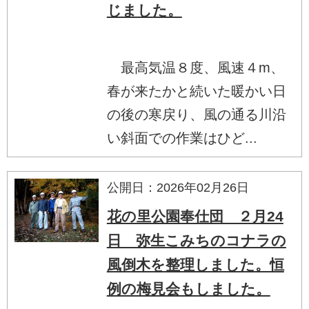
じました。
最高気温８度、風速４m、
春が来たかと続いた暖かい日
の後の寒戻り、風の通る川沿
い斜面での作業はひど...
公開日：2026年02月26日
花の里公園奉仕団 ２月24
日 弥生こみちのコナラの
風倒木を整理しました。恒
例の梅見会もしました。