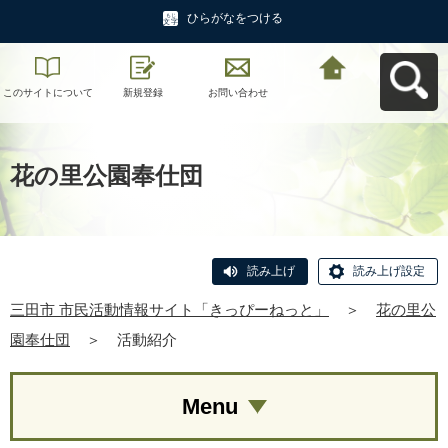
ひらがなをつける
このサイトについて
新規登録
お問い合わせ
三田市 市民活動情報
サイト「きっぴーね
っと」へ戻る
花の里公園奉仕団
読み上げ
読み上げ設定
三田市 市民活動情報サイト「きっぴーねっと」
＞
花の里公
園奉仕団
＞
活動紹介
Menu