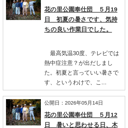
花の里公園奉仕団 ５月19
日 初夏の暑さです、気持
ちの良い作業日でした。
最高気温30度、テレビでは
熱中症注意？が出だしまし
た。初夏と言っていい暑さで
す、というわけで、こ...
公開日：2026年05月14日
花の里公園奉仕団 ５月12
日 暑いと思わせる日、木