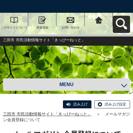
このサイトについて
新規登録
お問い合わせ
三田市 市民活動情報
サイト「きっぴーね
っと」へ戻る
三田市 市民活動情報サイト「きっぴーねっと」
MENU
読み上げ
読み上げ設定
三田市 市民活動情報サイト「きっぴーねっと」
＞
メールマガジ
ン会員登録について