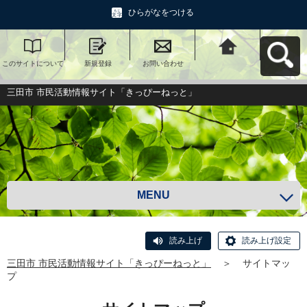
ひらがなをつける
このサイトについて
新規登録
お問い合わせ
三田市 市民活動情報
サイト「きっぴーね
っと」へ戻る
三田市 市民活動情報サイト「きっぴーねっと」
MENU
読み上げ
読み上げ設定
三田市 市民活動情報サイト「きっぴーねっと」
＞
サイトマッ
プ