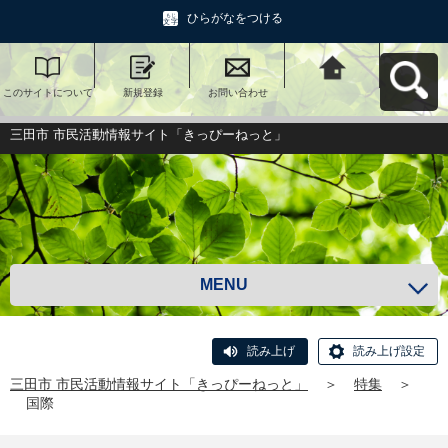
ひらがなをつける
このサイトについて
新規登録
お問い合わせ
三田市 市民活動情報
サイト「きっぴーね
っと」へ戻る
三田市 市民活動情報サイト「きっぴーねっと」
MENU
読み上げ
読み上げ設定
三田市 市民活動情報サイト「きっぴーねっと」
＞
特集
＞
国際