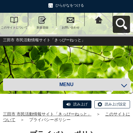
ひらがなをつける
このサイトについて
新規登録
お問い合わせ
三田市 市民活動情報
サイト「きっぴーね
っと」へ戻る
三田市 市民活動情報サイト「きっぴーねっと」
MENU
読み上げ
読み上げ設定
三田市 市民活動情報サイト「きっぴーねっと」
＞
このサイトに
ついて
＞
プライバシーポリシー