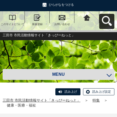
ひらがなをつける
このサイトについて
新規登録
お問い合わせ
三田市 市民活動情報
サイト「きっぴーね
っと」へ戻る
三田市 市民活動情報サイト「きっぴーねっと」
MENU
読み上げ
読み上げ設定
三田市 市民活動情報サイト「きっぴーねっと」
＞
特集
＞
健康・医療・福祉