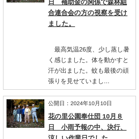
日 補助金の関係で森林組
合連合会の方の視察を受け
ました。
最高気温26度、少し蒸し暑
く感じました。体を動かすと
汗が出ました。蚊も最後の頑
張りを見せていまし...
公開日：2024年10月10日
花の里公園奉仕団 10月８
日 小雨予報の中、決行、
涼しい作業日でした。