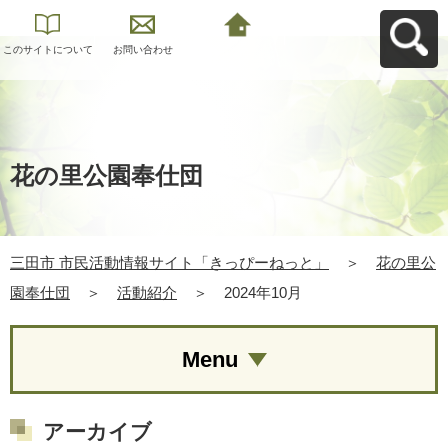
このサイトについて
お問い合わせ
三田市 市民活動情報
サイト「きっぴーね
っと」へ戻る
花の里公園奉仕団
三田市 市民活動情報サイト「きっぴーねっと」
＞
花の里公
園奉仕団
＞
活動紹介
＞
2024年10月
Menu
アーカイブ