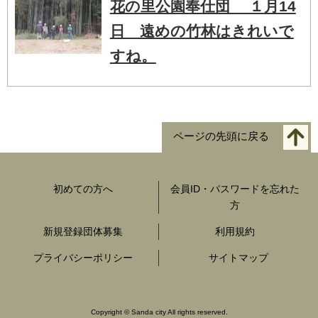
花の里公園奉仕団 １月14
日 遠めの竹林はきれいで
すね。
ページの先頭に戻る
初めての方へ
会員ID・パスワードを忘れた
方
新規登録団体募集
利用規約
プライバシーポリシー
サイトマップ
Copyright
©
Sanda city All rights reserved.