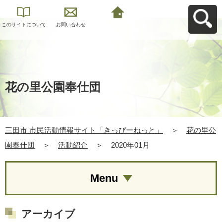
このサイトについて
お問い合わせ
三田市 市民活動情報
サイト「きっぴーね
っと」へ戻る
花の里公園奉仕団
三田市 市民活動情報サイト「きっぴーねっと」
＞
花の里公
園奉仕団
＞
活動紹介
＞
2020年01月
Menu
アーカイブ