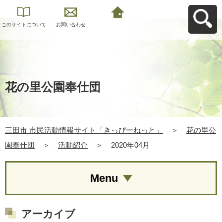
このサイトについて
お問い合わせ
三田市 市民活動情報
サイト「きっぴーね
っと」へ戻る
花の里公園奉仕団
三田市 市民活動情報サイト「きっぴーねっと」
＞
花の里公
園奉仕団
＞
活動紹介
＞
2020年04月
Menu
アーカイブ