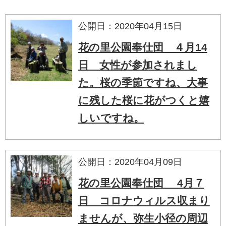
公開日：2020年04月15日
花の里公園奉仕団 ４月14
日 女性が参加されまし
た。桜の季節ですね、大事
に残した桜に花がつくと嬉
しいですね。
公開日：2020年04月09日
花の里公園奉仕団 4月７
日 コロナウィルス収まり
ませんが、弥生小径の周辺