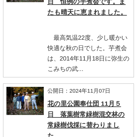
日 恒例の芋煮会です。ま
たも晴天に恵まれました。
最高気温22度、少し暖かい
快適な秋の日でした。芋煮会
は、2014年11月18日に弥生の
こみちの武...
公開日：2024年11月07日
花の里公園奉仕団 11月５
日 落葉樹常緑樹混交林の
常緑樹伐採に替わりまし
た。