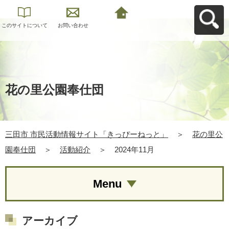
このサイトについて
お問い合わせ
三田市 市民活動情報
サイト「きっぴーね
っと」へ戻る
花の里公園奉仕団
三田市 市民活動情報サイト「きっぴーねっと」
＞
花の里公
園奉仕団
＞
活動紹介
＞
2024年11月
Menu
アーカイブ