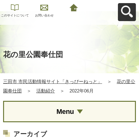
このサイトについて
お問い合わせ
三田市 市民活動情報
サイト「きっぴーね
っと」へ戻る
花の里公園奉仕団
三田市 市民活動情報サイト「きっぴーねっと」
＞
花の里公
園奉仕団
＞
活動紹介
＞
2022年06月
Menu
アーカイブ