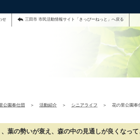
わせ
三田市 市民活動情報サイト「きっぴーねっと」へ戻る
里公園奉仕団
＞
活動紹介
＞
シニアライフ
＞
花の里公園奉
まり、葉の勢いが衰え、森の中の見通しが良くなって