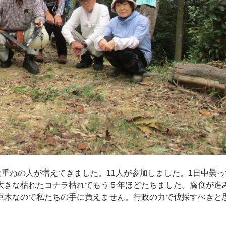
枚重ねの人が増えてきました。
11人が参加しました。
1日中曇
大きな枯れたコナラ枯れてもう５年ほどたちました。腐食が進
巨木なので私たちの手に負えません。行政の力で伐採すべきと