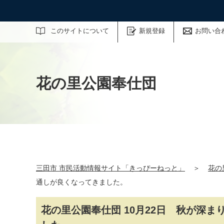
サイト内検索
このサイトについて
新規登録
お問い合
花の里公園奉仕団
三田市 市民活動情報サイト「きっぴーねっと」
＞
花の
通しが良くなってきました。
花の里公園奉仕団 10月22日 秋が深