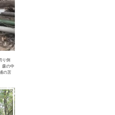
切り倒
、森の中
浦の苫