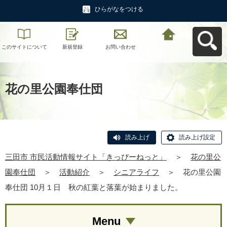
ひらがなをつける
このサイトについて
新規登録
お問い合わせ
三田市 市民活動情報
サイト「きっぴーね
っと」へ戻る
花の里公園奉仕団
読み上げ
読み上げ設定
三田市 市民活動情報サイト「きっぴーねっと」
＞
花の里公
園奉仕団
＞
活動紹介
＞
シニアライフ
＞
花の里公園
奉仕団 10月１日 秋の紅葉と落葉が始まりました。
Menu