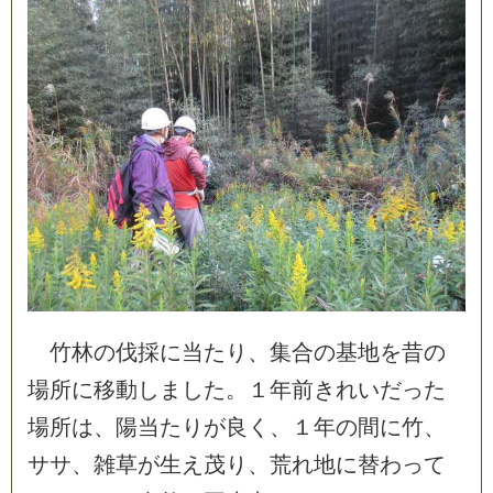
竹
林
の
伐
採
に
当
た
り
、
集
合
の
基
地
を
昔
の
場
所
に
移
動
し
ま
し
た
。
１
年
前
き
れ
い
だ
っ
た
場
所
は
、
陽
当
た
り
が
良
く
、
１
年
の
間
に
竹
、
サ
サ
、
雑
草
が
生
え
茂
り
、
荒
れ
地
に
替
わ
っ
て