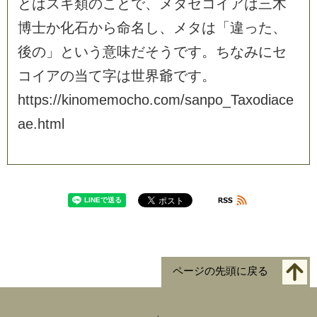
と
は
ス
ギ
類
の
こ
と
で
、
メ
タ
セ
コ
イ
ア
は
三
木
博
士
か
化
石
か
ら
命
名
し
、
メ
タ
は
「
違
っ
た
、
後
の
」
と
い
う
意
味
だ
そ
う
で
す
。
ち
な
み
に
セ
コ
イ
ア
の
当
て
字
は
世
界
爺
で
す
。
h
t
t
p
s
:
/
/
k
i
n
o
m
e
m
o
c
h
o
.
c
o
m
/
s
a
n
p
o
_
T
a
x
o
d
i
a
c
e
a
e
.
h
t
m
l
ページの先頭に戻る