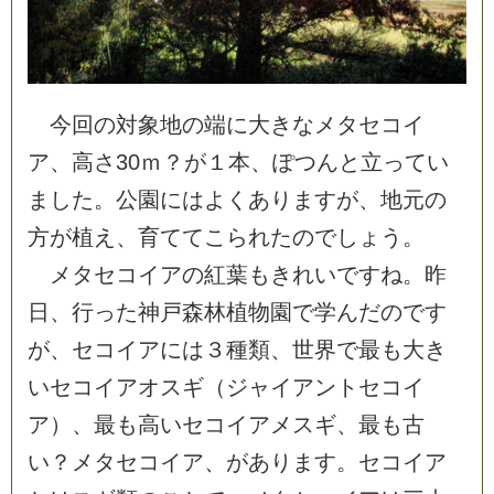
今
回
の
対
象
地
の
端
に
大
き
な
メ
タ
セ
コ
イ
ア
、
高
さ
3
0
ｍ
？
が
１
本
、
ぽ
つ
ん
と
立
っ
て
い
ま
し
た
。
公
園
に
は
よ
く
あ
り
ま
す
が
、
地
元
の
方
が
植
え
、
育
て
て
こ
ら
れ
た
の
で
し
ょ
う
。
メ
タ
セ
コ
イ
ア
の
紅
葉
も
き
れ
い
で
す
ね
。
昨
日
、
行
っ
た
神
戸
森
林
植
物
園
で
学
ん
だ
の
で
す
が
、
セ
コ
イ
ア
に
は
３
種
類
、
世
界
で
最
も
大
き
い
セ
コ
イ
ア
オ
ス
ギ
（
ジ
ャ
イ
ア
ン
ト
セ
コ
イ
ア
）
、
最
も
高
い
セ
コ
イ
ア
メ
ス
ギ
、
最
も
古
い
？
メ
タ
セ
コ
イ
ア
、
が
あ
り
ま
す
。
セ
コ
イ
ア