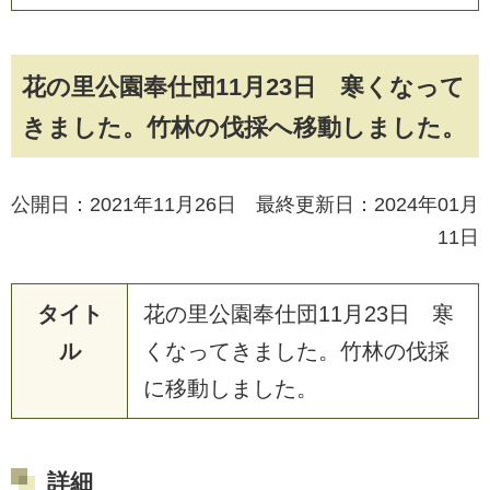
花の里公園奉仕団11月23日 寒くなって
きました。竹林の伐採へ移動しました。
公開日：2021年11月26日 最終更新日：2024年01月
11日
タイト
花
の
里
公
園
奉
仕
団
1
1
月
2
3
日
寒
ル
く
な
っ
て
き
ま
し
た
。
竹
林
の
伐
採
に
移
動
し
ま
し
た
。
詳細