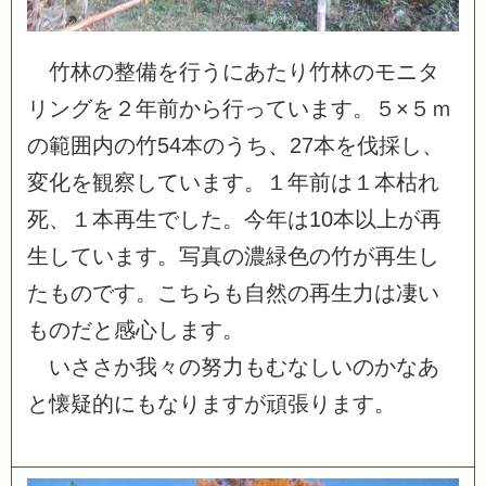
竹
林
の
整
備
を
行
う
に
あ
た
り
竹
林
の
モ
ニ
タ
リ
ン
グ
を
２
年
前
か
ら
行
っ
て
い
ま
す
。
５
×
５
ｍ
の
範
囲
内
の
竹
5
4
本
の
う
ち
、
2
7
本
を
伐
採
し
、
変
化
を
観
察
し
て
い
ま
す
。
１
年
前
は
１
本
枯
れ
死
、
１
本
再
生
で
し
た
。
今
年
は
1
0
本
以
上
が
再
生
し
て
い
ま
す
。
写
真
の
濃
緑
色
の
竹
が
再
生
し
た
も
の
で
す
。
こ
ち
ら
も
自
然
の
再
生
力
は
凄
い
も
の
だ
と
感
心
し
ま
す
。
い
さ
さ
か
我
々
の
努
力
も
む
な
し
い
の
か
な
あ
と
懐
疑
的
に
も
な
り
ま
す
が
頑
張
り
ま
す
。