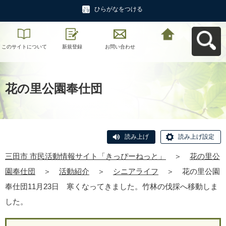
ひらがなをつける
このサイトについて
新規登録
お問い合わせ
三田市 市民活動情報
サイト「きっぴーね
っと」へ戻る
花の里公園奉仕団
読み上げ
読み上げ設定
三田市 市民活動情報サイト「きっぴーねっと」
＞
花の里公
園奉仕団
＞
活動紹介
＞
シニアライフ
＞
花の里公園
奉仕団11月23日 寒くなってきました。竹林の伐採へ移動しま
した。