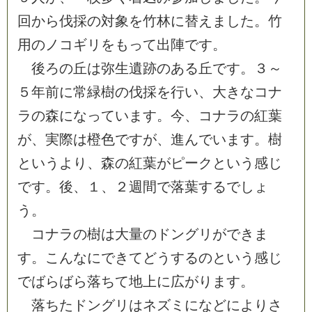
回
か
ら
伐
採
の
対
象
を
竹
林
に
替
え
ま
し
た
。
竹
用
の
ノ
コ
ギ
リ
を
も
っ
て
出
陣
で
す
。
後
ろ
の
丘
は
弥
生
遺
跡
の
あ
る
丘
で
す
。
３
～
５
年
前
に
常
緑
樹
の
伐
採
を
行
い
、
大
き
な
コ
ナ
ラ
の
森
に
な
っ
て
い
ま
す
。
今
、
コ
ナ
ラ
の
紅
葉
が
、
実
際
は
橙
色
で
す
が
、
進
ん
で
い
ま
す
。
樹
と
い
う
よ
り
、
森
の
紅
葉
が
ピ
ー
ク
と
い
う
感
じ
で
す
。
後
、
１
、
２
週
間
で
落
葉
す
る
で
し
ょ
う
。
コ
ナ
ラ
の
樹
は
大
量
の
ド
ン
グ
リ
が
で
き
ま
す
。
こ
ん
な
に
で
き
て
ど
う
す
る
の
と
い
う
感
じ
で
ば
ら
ば
ら
落
ち
て
地
上
に
広
が
り
ま
す
。
落
ち
た
ド
ン
グ
リ
は
ネ
ズ
ミ
に
な
ど
に
よ
り
さ