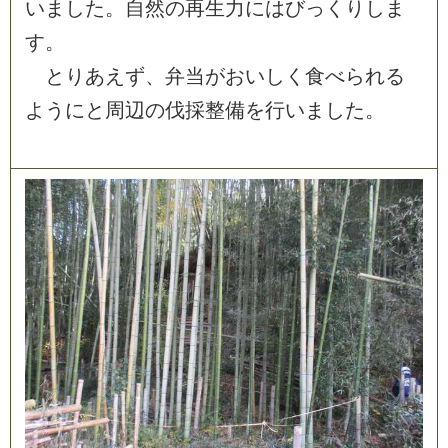
い
ま
し
た
。
自
然
の
再
生
力
に
は
び
っ
く
り
し
ま
す
。
と
り
あ
え
ず
、
弁
当
が
お
い
し
く
食
べ
ら
れ
る
よ
う
に
と
周
辺
の
伐
採
整
備
を
行
い
ま
し
た
。