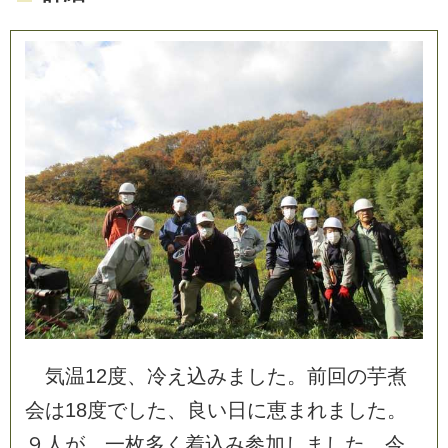
気
温
1
2
度
、
冷
え
込
み
ま
し
た
。
前
回
の
芋
煮
会
は
1
8
度
で
し
た
、
良
い
日
に
恵
ま
れ
ま
し
た
。
９
人
が
、
一
枚
多
く
着
込
み
参
加
し
ま
し
た
。
今