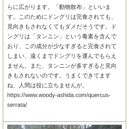
ら
に
広
が
り
ま
す
。
「
動
物
散
布
」
と
い
い
ま
す
。
こ
の
た
め
に
ド
ン
グ
リ
は
完
食
さ
れ
て
も
、
見
向
き
も
さ
れ
な
く
て
も
ダ
メ
だ
そ
う
で
す
。
ド
ン
グ
リ
は
「
タ
ン
ニ
ン
」
と
い
う
毒
素
を
含
ん
で
お
り
、
こ
の
成
分
が
少
な
す
ぎ
る
と
完
食
さ
れ
て
し
ま
い
、
遠
く
ま
で
ド
ン
グ
リ
を
運
ん
で
も
ら
え
ま
せ
ん
。
ま
た
、
タ
ン
ニ
ン
が
多
す
ぎ
る
と
見
向
き
も
さ
れ
な
い
の
で
す
。
う
ま
く
で
き
て
ま
す
ね
、
人
間
は
役
に
立
ち
ま
せ
ん
が
。
h
t
t
p
s
:
/
/
w
w
w
.
w
o
o
d
y
-
a
s
h
i
d
a
.
c
o
m
/
q
u
e
r
c
u
s
-
s
e
r
r
a
t
a
/