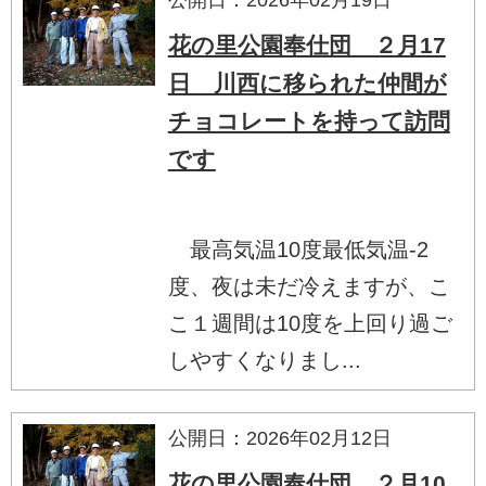
花の里公園奉仕団 ２月17
日 川西に移られた仲間が
チョコレートを持って訪問
です
最高気温10度最低気温-2
度、夜は未だ冷えますが、こ
こ１週間は10度を上回り過ご
しやすくなりまし...
公開日：2026年02月12日
花の里公園奉仕団 ２月10