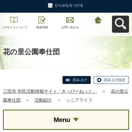
ひらがなをつける
このサイトについて
新規登録
お問い合わせ
三田市 市民活動情報
サイト「きっぴーね
っと」へ戻る
花の里公園奉仕団
読み上げ
読み上げ設定
三田市 市民活動情報サイト「きっぴーねっと」
＞
花の里公
園奉仕団
＞
活動紹介
＞
シニアライフ
Menu