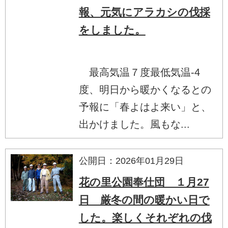
報、元気にアラカシの伐採
をしました。
最高気温７度最低気温-4
度、明日から暖かくなるとの
予報に「春よはよ来い」と、
出かけました。風もな...
公開日：2026年01月29日
花の里公園奉仕団 １月27
日 厳冬の間の暖かい日で
した。楽しくそれぞれの伐