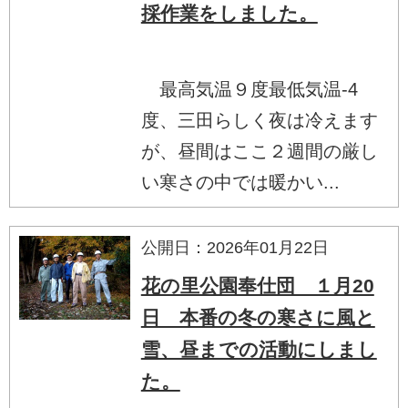
採作業をしました。
最高気温９度最低気温-4
度、三田らしく夜は冷えます
が、昼間はここ２週間の厳し
い寒さの中では暖かい...
公開日：2026年01月22日
花の里公園奉仕団 １月20
日 本番の冬の寒さに風と
雪、昼までの活動にしまし
た。