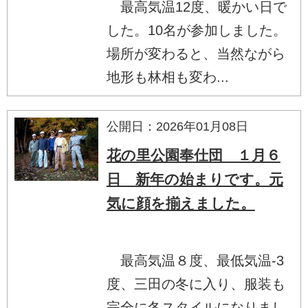
最高気温12度、暖かい日で
した。10名が参加しました。
場所が変わると、当然ながら
地形も林相も変わ...
公開日：2026年01月08日
花の里公園奉仕団 １月６
日 新年の始まりです。元
気に顔を揃えました。
最高気温８度、最低気温-3
度、三田の冬に入り、服装も
完全に冬スタイルになりまし