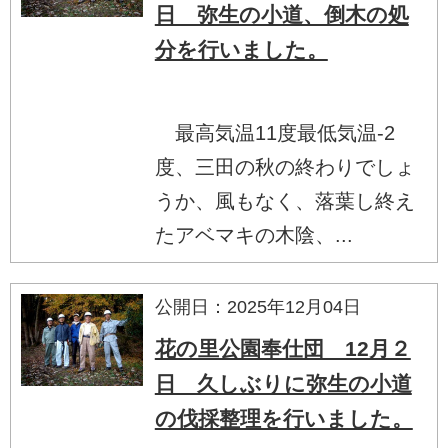
日 弥生の小道、倒木の処
分を行いました。
最高気温11度最低気温-2
度、三田の秋の終わりでしょ
うか、風もなく、落葉し終え
たアベマキの木陰、...
公開日：2025年12月04日
花の里公園奉仕団 12月２
日 久しぶりに弥生の小道
の伐採整理を行いました。