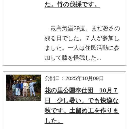
た。竹の伐採です。
最高気温29度、まだ暑さの
残る日でした。７人が参加し
ました。一人は住民活動に参
加して膝を怪我した...
公開日：2025年10月09日
花の里公園奉仕団 10月７
日 少し暑い、でも快適な
秋です。土留め工を作りま
した。