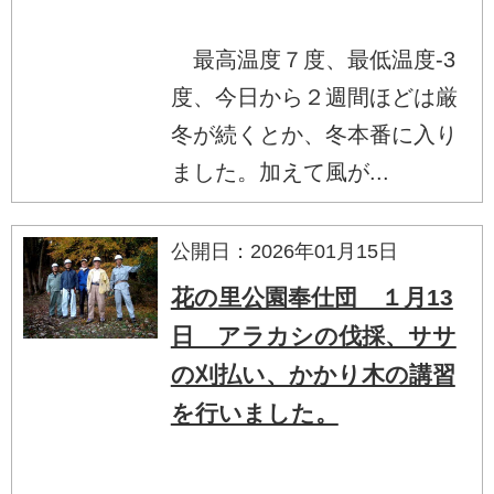
最高温度７度、最低温度-3
度、今日から２週間ほどは厳
冬が続くとか、冬本番に入り
ました。加えて風が...
公開日：2026年01月15日
花の里公園奉仕団 １月13
日 アラカシの伐採、ササ
の刈払い、かかり木の講習
を行いました。