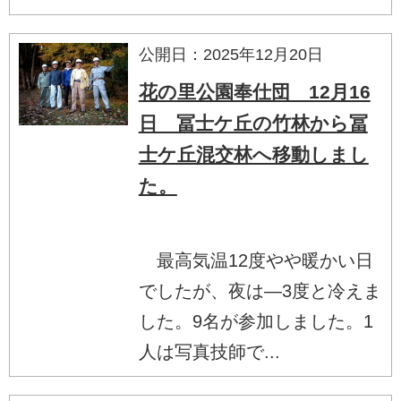
公開日：2025年12月20日
花の里公園奉仕団 12月16
日 冨士ケ丘の竹林から冨
士ケ丘混交林へ移動しまし
た。
最高気温12度やや暖かい日
でしたが、夜は―3度と冷えま
した。9名が参加しました。1
人は写真技師で...