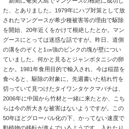
新聞に奄美大島でマングースの根絶に成功し
た、とありました。1979年にハブ対策として放
されたマングースが希少種被害等の理由で駆除
を開始、20年近くをかけて根絶したとか。マン
グースにとっては迷惑な話ですが。昨日、道側
の溝をのぞくと1㎝強のピンクの塊が壁につい
ていました。何かと見ると
ジャンボタニシの卵
とか。
1981年食用目的で輸入され、今は稲苗を
食べると、駆除の対象に。先週書いた枯れ竹を
切っていて見つけた
タイワンタケクマバチは、
2006年に中国から竹材と一緒に来たとか、こち
らは今の所大きな被害はないようですが。この
50年ほどグローバル化の下、かってない速度で
動植物の移転が進んでいるようです。入れたり