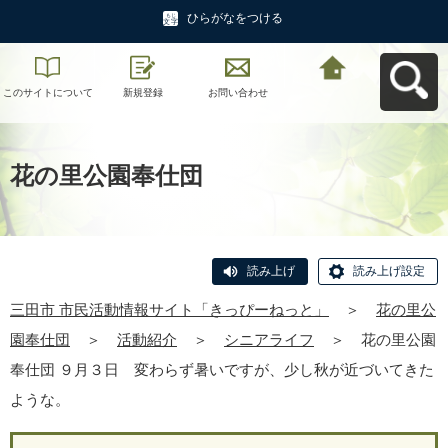
ひらがなをつける
このサイトについて
新規登録
お問い合わせ
三田市 市民活動情報
サイト「きっぴーね
っと」へ戻る
花の里公園奉仕団
読み上げ
読み上げ設定
三田市 市民活動情報サイト「きっぴーねっと」
＞
花の里公
園奉仕団
＞
活動紹介
＞
シニアライフ
＞
花の里公園
奉仕団 ９月３日 変わらず暑いですが、少し秋が近づいてきた
ような。