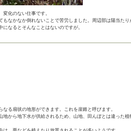
、
変
化
の
な
い
仕
事
で
す
。
て
も
な
か
な
か
倒
れ
な
い
こ
と
で
苦
労
し
ま
し
た
。
周
辺
部
は
陽
当
た
り
中
に
な
る
と
そ
ん
な
こ
と
は
な
い
の
で
す
が
。
ら
な
る
扇
状
の
地
形
が
で
き
ま
す
。
こ
れ
を
崖
錐
と
呼
び
ま
す
。
山
地
か
ら
地
下
水
が
供
給
さ
れ
る
た
め
、
山
地
、
田
ん
ぼ
と
は
違
っ
た
植
今
は
、
栗
な
ど
を
植
え
た
り
放
置
さ
れ
る
こ
と
が
多
い
よ
う
で
す
。