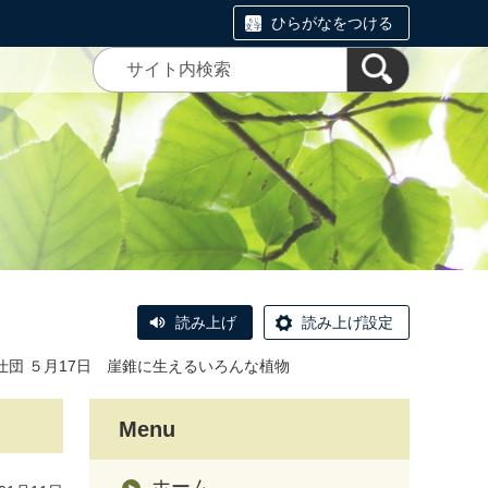
ひらがなをつける
読み上げ
読み上げ設定
仕団 ５月17日 崖錐に生えるいろんな植物
Menu
ホーム