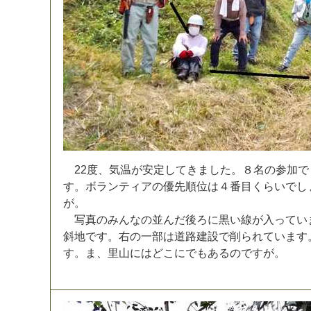
2
2
度
、
気
温
が
安
定
し
て
き
ま
し
た
。
８
名
の
参
加
で
す
。
ボ
ラ
ン
テ
ィ
ア
の
優
先
順
位
は
４
番
目
く
ら
い
で
し
が
。
写
真
の
み
ん
な
の
並
ん
だ
後
ろ
に
黒
い
線
が
入
っ
て
い
斜
地
で
す
。
右
の
一
部
は
道
路
建
設
で
削
ら
れ
て
い
ま
す
す
。
ま
、
里
山
に
は
ど
こ
に
で
も
あ
る
の
で
す
が
。