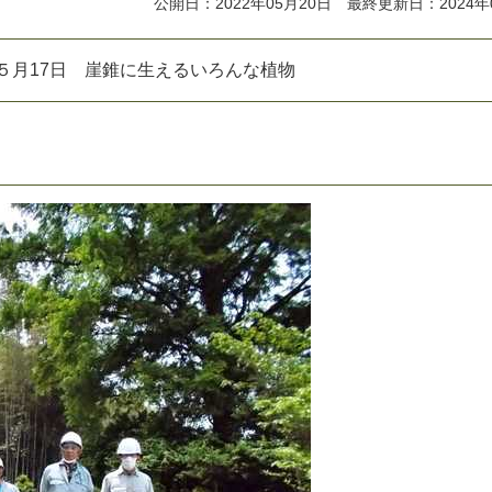
公開日：2022年05月20日 最終更新日：2024年
５
月
1
7
日
崖
錐
に
生
え
る
い
ろ
ん
な
植
物