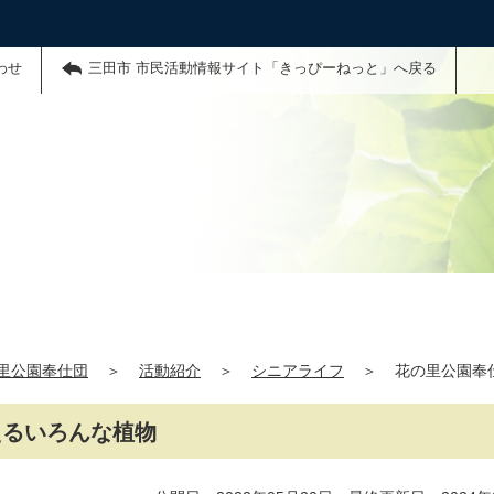
わせ
三田市 市民活動情報サイト「きっぴーねっと」へ戻る
里公園奉仕団
＞
活動紹介
＞
シニアライフ
＞
花の里公園奉
えるいろんな植物