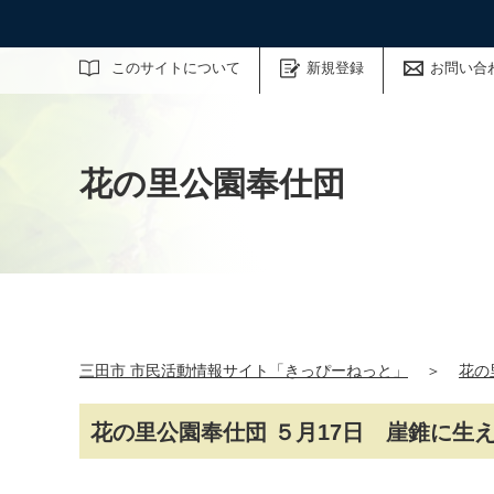
サイト内検索
このサイトについて
新規登録
お問い合
花の里公園奉仕団
三田市 市民活動情報サイト「きっぴーねっと」
＞
花の
花の里公園奉仕団 ５月17日 崖錐に生