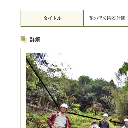
タイトル
花
の
里
公
園
奉
仕
団
詳細
マイメディア検索