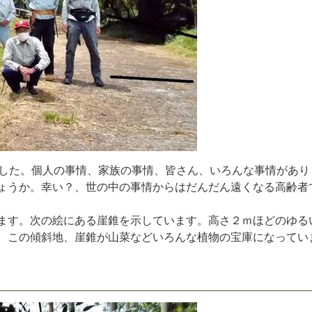
し
た
。
個
人
の
事
情
、
家
族
の
事
情
、
皆
さ
ん
、
い
ろ
ん
な
事
情
が
あ
り
ょ
う
か
。
幸
い
？
、
世
の
中
の
事
情
か
ら
は
だ
ん
だ
ん
遠
く
な
る
高
齢
者
ま
す
。
次
の
絵
に
あ
る
崖
錐
を
示
し
て
い
ま
す
。
高
さ
２
ｍ
ほ
ど
の
ゆ
る
。
こ
の
傾
斜
地
、
崖
錐
が
山
菜
な
ど
い
ろ
ん
な
植
物
の
宝
庫
に
な
っ
て
い