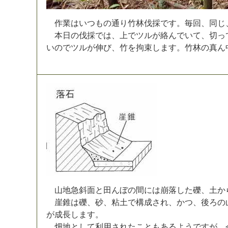
作
業
は
い
つ
も
の
通
り
竹
林
伐
採
で
す
。
毎
回
、
同
じ
本
日
の
伐
採
で
は
、
上
で
ツ
ル
が
絡
ん
で
い
て
、
切
っ
い
の
で
ツ
ル
が
伸
び
、
竹
を
拘
束
し
ま
す
。
竹
林
の
真
ん
山
地
急
斜
面
と
田
ん
ぼ
の
間
に
は
崩
落
し
た
礫
、
土
か
崖
錐
は
礫
、
砂
、
粘
土
で
構
成
さ
れ
、
か
つ
、
後
ろ
の
が
成
長
し
ま
す
。
畑
地
と
し
て
利
用
さ
れ
た
こ
と
も
あ
る
よ
う
で
す
が
、