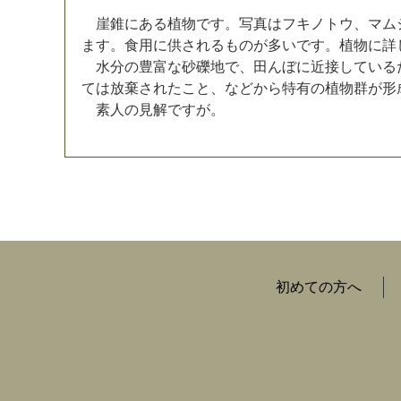
崖
錐
に
あ
る
植
物
で
す
。
写
真
は
フ
キ
ノ
ト
ウ
、
マ
ム
ま
す
。
食
用
に
供
さ
れ
る
も
の
が
多
い
で
す
。
植
物
に
詳
水
分
の
豊
富
な
砂
礫
地
で
、
田
ん
ぼ
に
近
接
し
て
い
る
て
は
放
棄
さ
れ
た
こ
と
、
な
ど
か
ら
特
有
の
植
物
群
が
形
素
人
の
見
解
で
す
が
。
初めての方へ