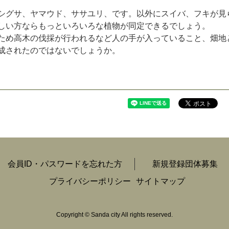
シ
グ
サ
、
ヤ
マ
ウ
ド
、
サ
サ
ユ
リ
、
で
す
。
以
外
に
ス
イ
バ
、
フ
キ
が
見
し
い
方
な
ら
も
っ
と
い
ろ
い
ろ
な
植
物
が
同
定
で
き
る
で
し
ょ
う
。
た
め
高
木
の
伐
採
が
行
わ
れ
る
な
ど
人
の
手
が
入
っ
て
い
る
こ
と
、
畑
地
成
さ
れ
た
の
で
は
な
い
で
し
ょ
う
か
。
会員ID・パスワードを忘れた方
新規登録団体募集
プライバシーポリシー
サイトマップ
Copyright
©
Sanda city All rights reserved.