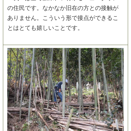
の
住
民
で
す
。
な
か
な
か
旧
在
の
方
と
の
接
触
が
あ
り
ま
せ
ん
。
こ
う
い
う
形
で
接
点
が
で
き
る
こ
と
は
と
て
も
嬉
し
い
こ
と
で
す
。