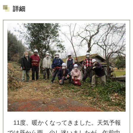
詳細
1
1
度
、
暖
か
く
な
っ
て
き
ま
し
た
。
天
気
予
報
で
は
昼
か
ら
雨
、
少
し
迷
い
ま
し
た
が
、
午
前
中