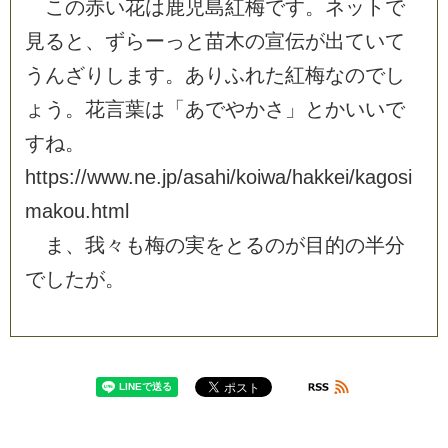
こ
の
赤
い
花
は
鹿
児
島
紅
梅
で
す
。
ネ
ッ
ト
で
見
る
と
、
ず
ら
ー
っ
と
苗
木
の
宣
伝
が
出
て
い
て
う
ん
ざ
り
し
ま
す
。
あ
り
ふ
れ
た
紅
梅
な
の
で
し
ょ
う
。
花
言
葉
は
「
あ
で
や
か
さ
」
と
か
い
い
で
す
ね
。
h
t
t
p
s
:
/
/
w
w
w
.
n
e
.
j
p
/
a
s
a
h
i
/
k
o
i
w
a
/
h
a
k
k
e
i
/
k
a
g
o
s
i
m
a
k
o
u
.
h
t
m
l
ま
、
我
々
も
梅
の
実
を
と
る
の
が
目
的
の
半
分
で
し
た
が
。