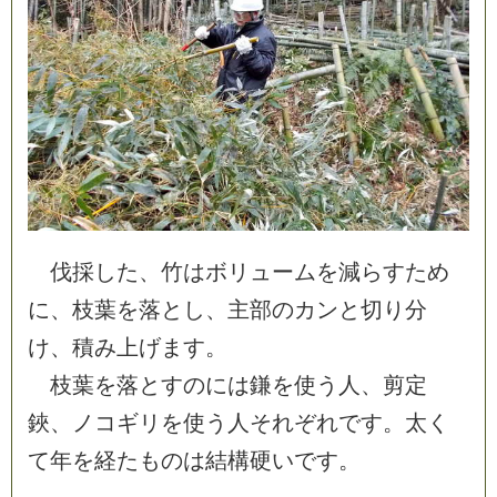
伐
採
し
た
、
竹
は
ボ
リ
ュ
ー
ム
を
減
ら
す
た
め
に
、
枝
葉
を
落
と
し
、
主
部
の
カ
ン
と
切
り
分
け
、
積
み
上
げ
ま
す
。
枝
葉
を
落
と
す
の
に
は
鎌
を
使
う
人
、
剪
定
鋏
、
ノ
コ
ギ
リ
を
使
う
人
そ
れ
ぞ
れ
で
す
。
太
く
て
年
を
経
た
も
の
は
結
構
硬
い
で
す
。