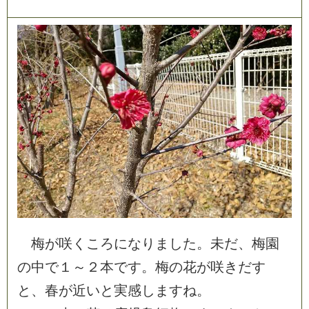
梅
が
咲
く
こ
ろ
に
な
り
ま
し
た
。
未
だ
、
梅
園
の
中
で
１
～
２
本
で
す
。
梅
の
花
が
咲
き
だ
す
と
、
春
が
近
い
と
実
感
し
ま
す
ね
。