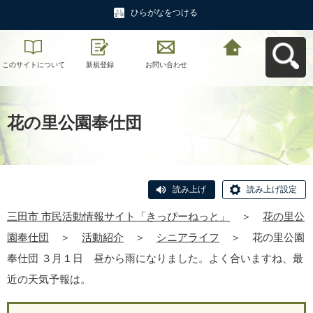
ひらがなをつける
このサイトについて
新規登録
お問い合わせ
三田市 市民活動情報
サイト「きっぴーね
っと」へ戻る
花の里公園奉仕団
読み上げ
読み上げ設定
三田市 市民活動情報サイト「きっぴーねっと」
＞
花の里公
園奉仕団
＞
活動紹介
＞
シニアライフ
＞
花の里公園
奉仕団 ３月１日 昼から雨になりました。よく合いますね、最
近の天気予報は。