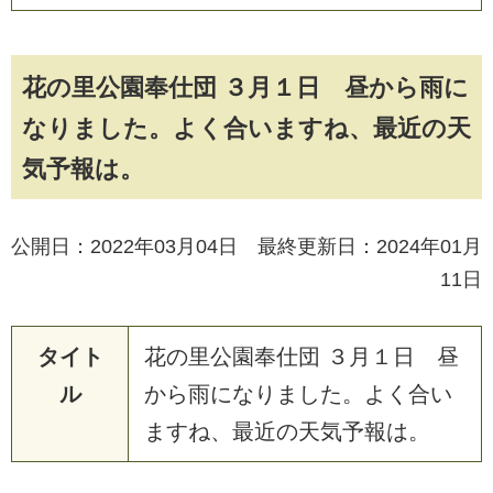
花の里公園奉仕団 ３月１日 昼から雨に
なりました。よく合いますね、最近の天
気予報は。
公開日：2022年03月04日 最終更新日：2024年01月
11日
タイト
花
の
里
公
園
奉
仕
団
３
月
１
日
昼
ル
か
ら
雨
に
な
り
ま
し
た
。
よ
く
合
い
ま
す
ね
、
最
近
の
天
気
予
報
は
。