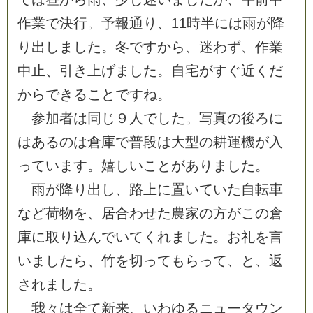
作
業
で
決
行
。
予
報
通
り
、
1
1
時
半
に
は
雨
が
降
り
出
し
ま
し
た
。
冬
で
す
か
ら
、
迷
わ
ず
、
作
業
中
止
、
引
き
上
げ
ま
し
た
。
自
宅
が
す
ぐ
近
く
だ
か
ら
で
き
る
こ
と
で
す
ね
。
参
加
者
は
同
じ
９
人
で
し
た
。
写
真
の
後
ろ
に
は
あ
る
の
は
倉
庫
で
普
段
は
大
型
の
耕
運
機
が
入
っ
て
い
ま
す
。
嬉
し
い
こ
と
が
あ
り
ま
し
た
。
雨
が
降
り
出
し
、
路
上
に
置
い
て
い
た
自
転
車
な
ど
荷
物
を
、
居
合
わ
せ
た
農
家
の
方
が
こ
の
倉
庫
に
取
り
込
ん
で
い
て
く
れ
ま
し
た
。
お
礼
を
言
い
ま
し
た
ら
、
竹
を
切
っ
て
も
ら
っ
て
、
と
、
返
さ
れ
ま
し
た
。
我
々
は
全
て
新
来
、
い
わ
ゆ
る
ニ
ュ
ー
タ
ウ
ン