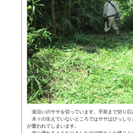
道
沿
い
の
サ
サ
を
切
っ
て
い
ま
す
。
手
前
ま
で
切
り
広
木
々
の
生
え
て
い
な
い
と
こ
ろ
で
は
サ
サ
は
び
っ
し
り
が
覆
わ
れ
て
し
ま
い
ま
す
。