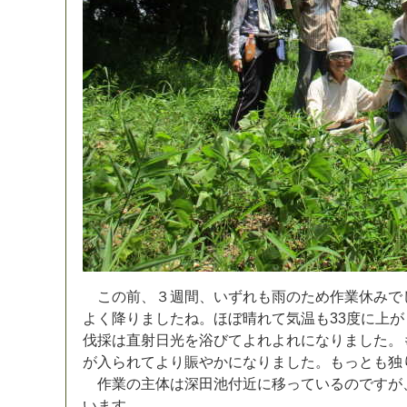
こ
の
前
、
３
週
間
、
い
ず
れ
も
雨
の
た
め
作
業
休
み
で
よ
く
降
り
ま
し
た
ね
。
ほ
ぼ
晴
れ
て
気
温
も
3
3
度
に
上
が
伐
採
は
直
射
日
光
を
浴
び
て
よ
れ
よ
れ
に
な
り
ま
し
た
。
が
入
ら
れ
て
よ
り
賑
や
か
に
な
り
ま
し
た
。
も
っ
と
も
独
作
業
の
主
体
は
深
田
池
付
近
に
移
っ
て
い
る
の
で
す
が
い
ま
す
。