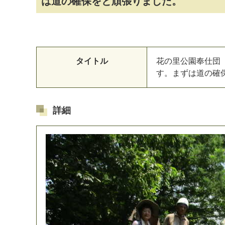
は道の確保をと頑張りました。
タイトル
花
の
里
公
園
奉
仕
団
す
。
ま
ず
は
道
の
確
詳細
マイメディア検索