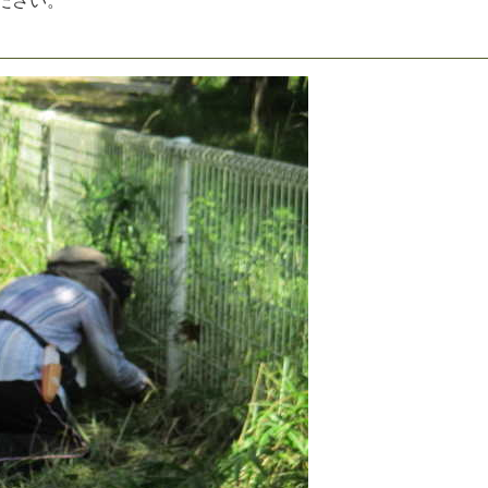
だ
さ
い
。