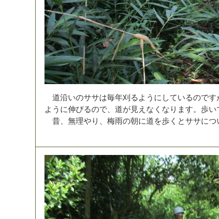
道
沿
い
の
サ
サ
は
毎
年
刈
る
よ
う
に
し
て
い
る
の
で
す
よ
う
に
伸
び
る
の
で
、
道
が
見
え
な
く
な
り
ま
す
。
歩
い
昔
、
無
理
や
り
、
梅
雨
の
朝
に
道
を
歩
く
と
サ
サ
に
つ