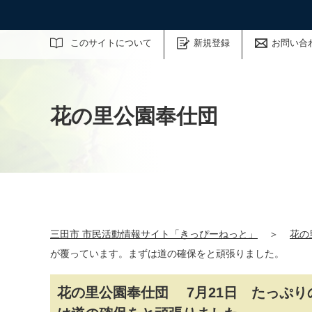
サイト内検索
このサイトについて
新規登録
お問い合
花の里公園奉仕団
三田市 市民活動情報サイト「きっぴーねっと」
＞
花の
が覆っています。まずは道の確保をと頑張りました。
花の里公園奉仕団 7月21日 たっぷ