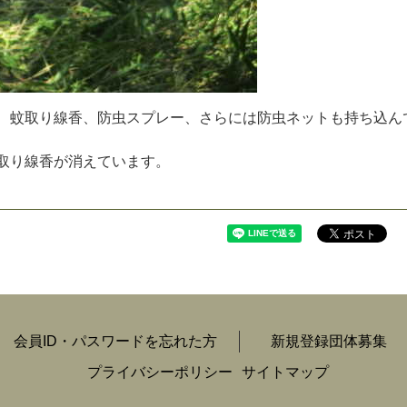
、
蚊
取
り
線
香
、
防
虫
ス
プ
レ
ー
、
さ
ら
に
は
防
虫
ネ
ッ
ト
も
持
ち
込
ん
取
り
線
香
が
消
え
て
い
ま
す
。
会員ID・パスワードを忘れた方
新規登録団体募集
プライバシーポリシー
サイトマップ