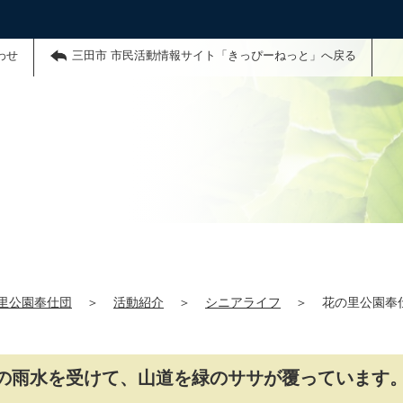
わせ
三田市 市民活動情報サイト「きっぴーねっと」へ戻る
里公園奉仕団
＞
活動紹介
＞
シニアライフ
＞
花の里公園奉
りの雨水を受けて、山道を緑のササが覆っています