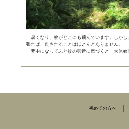
暑
く
な
り
、
蚊
が
ど
こ
に
も
飛
ん
で
い
ま
す
。
し
か
し
張
れ
ば
、
刺
さ
れ
る
こ
と
は
ほ
と
ん
ど
あ
り
ま
せ
ん
。
夢
中
に
な
っ
て
ふ
と
蚊
の
羽
音
に
気
づ
く
と
、
大
体
蚊
初めての方へ