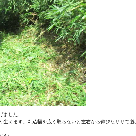
げ
ま
し
た
。
と
生
え
ま
す
。
刈
込
幅
を
広
く
取
ら
な
い
と
左
右
か
ら
伸
び
た
サ
サ
で
道