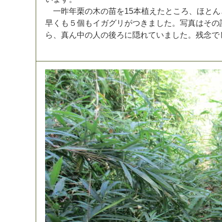
一
昨
年
栗
の
木
の
苗
を
1
5
本
植
え
た
と
こ
ろ
、
ほ
と
ん
早
く
も
５
個
も
イ
ガ
グ
リ
が
つ
き
ま
し
た
。
写
真
は
そ
の
ら
、
真
ん
中
の
人
の
後
ろ
に
隠
れ
て
い
ま
し
た
。
残
念
で