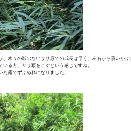
が
、
木
々
の
影
の
な
い
サ
サ
原
で
の
成
長
は
早
く
、
左
右
か
ら
覆
い
か
ぶ
て
い
る
方
、
サ
サ
藪
を
こ
ぐ
と
い
う
感
じ
で
す
ね
。
い
た
露
で
ず
ぶ
ぬ
れ
に
な
り
ま
し
た
。