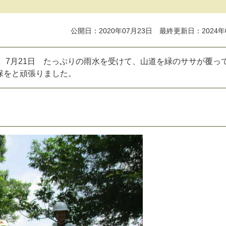
公開日：2020年07月23日 最終更新日：2024年
7
月
2
1
日
た
っ
ぷ
り
の
雨
水
を
受
け
て
、
山
道
を
緑
の
サ
サ
が
覆
っ
保
を
と
頑
張
り
ま
し
た
。