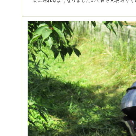
楽
に
通
れ
る
よ
う
な
り
ま
し
た
の
で
皆
さ
ん
お
通
り
く