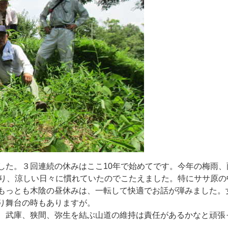
し
た
。
３
回
連
続
の
休
み
は
こ
こ
1
0
年
で
始
め
て
で
す
。
今
年
の
梅
雨
、
り
、
涼
し
い
日
々
に
慣
れ
て
い
た
の
で
こ
た
え
ま
し
た
。
特
に
サ
サ
原
の
も
っ
と
も
木
陰
の
昼
休
み
は
、
一
転
し
て
快
適
で
お
話
が
弾
み
ま
し
た
。
り
舞
台
の
時
も
あ
り
ま
す
が
。
、
武
庫
、
狭
間
、
弥
生
を
結
ぶ
山
道
の
維
持
は
責
任
が
あ
る
か
な
と
頑
張