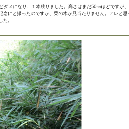
ど
ダ
メ
に
な
り
、
１
本
残
り
ま
し
た
。
高
さ
は
ま
だ
5
0
㎝
ほ
ど
で
す
が
、
記
念
に
と
撮
っ
た
の
で
す
が
、
栗
の
木
が
見
当
た
り
ま
せ
ん
。
ア
レ
と
思
し
た
。