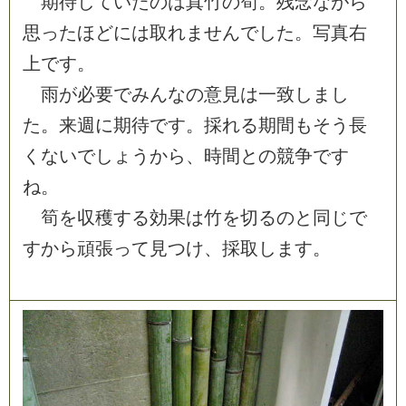
期
待
し
て
い
た
の
は
真
竹
の
筍
。
残
念
な
が
ら
思
っ
た
ほ
ど
に
は
取
れ
ま
せ
ん
で
し
た
。
写
真
右
上
で
す
。
雨
が
必
要
で
み
ん
な
の
意
見
は
一
致
し
ま
し
た
。
来
週
に
期
待
で
す
。
採
れ
る
期
間
も
そ
う
長
く
な
い
で
し
ょ
う
か
ら
、
時
間
と
の
競
争
で
す
ね
。
筍
を
収
穫
す
る
効
果
は
竹
を
切
る
の
と
同
じ
で
す
か
ら
頑
張
っ
て
見
つ
け
、
採
取
し
ま
す
。