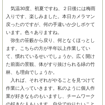
気
温
3
0
度
、
初
夏
で
す
ね
、
２
日
後
に
は
梅
雨
入
り
で
す
、
楽
し
み
ま
し
た
。
本
日
カ
メ
ラ
マ
ン
戻
っ
た
の
で
す
が
、
何
の
手
違
い
か
少
し
ボ
ケ
て
い
ま
す
。
色
々
あ
り
ま
す
ね
。
弥
生
の
笹
藪
か
ら
戻
り
、
何
と
な
く
ほ
っ
と
し
ま
す
。
こ
ち
ら
の
方
が
半
年
以
上
作
業
し
て
い
て
、
慣
れ
て
い
る
せ
い
で
し
ょ
う
か
。
広
く
開
け
た
前
面
の
景
観
、
体
が
す
り
抜
け
ら
れ
る
緑
の
竹
林
、
も
理
由
で
し
ょ
う
か
。
入
れ
ば
、
そ
れ
ぞ
れ
が
や
る
こ
と
を
見
つ
け
て
作
業
に
入
っ
て
い
き
ま
す
。
私
の
よ
う
に
個
人
作
業
が
好
き
な
も
の
も
い
ま
す
し
、
チ
ー
ム
ワ
ー
ク
の
好
き
な
人
も
い
ま
す
。
自
分
で
や
り
た
い
こ
と