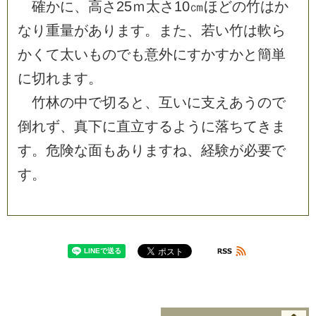
確
か
に
、
高
さ
2
5
ｍ
太
さ
1
0
㎝
ほ
ど
の
竹
は
か
な
り
重
量
が
あ
り
ま
す
。
ま
た
、
若
い
竹
は
軟
ら
か
く
て
太
い
も
の
で
も
意
外
に
す
か
す
か
と
簡
単
に
切
れ
ま
す
。
竹
林
の
中
で
切
る
と
、
互
い
に
支
え
あ
う
の
で
倒
れ
ず
、
真
下
に
直
立
す
る
よ
う
に
落
ち
て
き
ま
す
。
危
険
な
面
も
あ
り
ま
す
ね
、
経
験
が
必
要
で
す
。