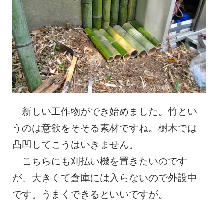
新
し
い
工
作
物
が
で
き
始
め
ま
し
た
。
竹
と
い
う
の
は
意
欲
を
そ
そ
る
素
材
で
す
ね
。
樹
木
で
は
凸
凹
し
て
こ
う
は
い
き
ま
せ
ん
。
こ
ち
ら
に
も
刈
払
い
機
を
置
き
た
い
の
で
す
が
、
大
き
く
て
倉
庫
に
は
入
ら
な
い
の
で
外
設
中
で
す
。
う
ま
く
で
き
る
と
い
い
で
す
が
。