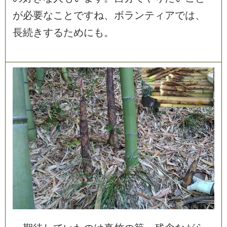
が
必
要
な
こ
と
で
す
ね
、
ボ
ラ
ン
テ
ィ
ア
で
は
、
長
続
き
す
る
た
め
に
も
。