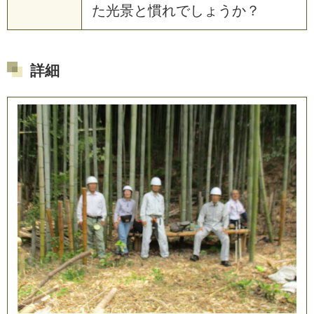
た
光
景
と
慣
れ
で
し
ょ
う
か
？
詳細