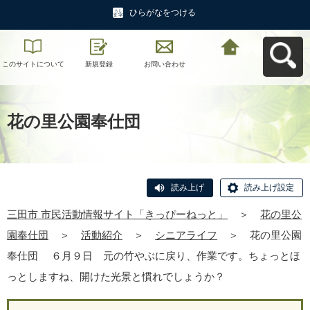
ひらがなをつける
このサイトについて
新規登録
お問い合わせ
三田市 市民活動情報
サイト「きっぴーね
っと」へ戻る
花の里公園奉仕団
読み上げ
読み上げ設定
三田市 市民活動情報サイト「きっぴーねっと」
＞
花の里公
園奉仕団
＞
活動紹介
＞
シニアライフ
＞
花の里公園
奉仕団 ６月９日 元の竹やぶに戻り、作業です。ちょっとほ
っとしますね、開けた光景と慣れでしょうか？