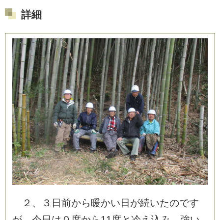
詳細
２
、
３
日
前
か
ら
暖
か
い
日
が
続
い
た
の
で
す
が
、
今
日
は
０
度
か
ら
1
1
度
と
冷
え
込
み
、
強
い