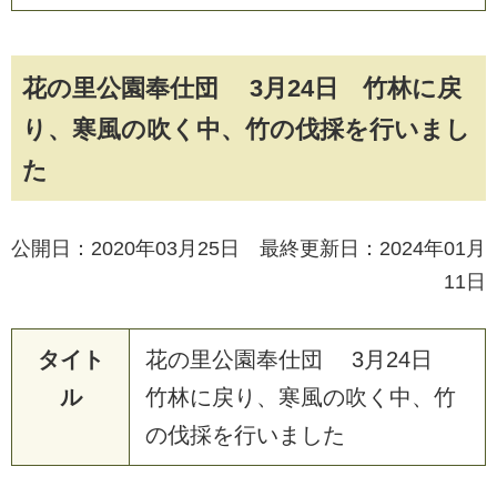
花の里公園奉仕団 3月24日 竹林に戻
り、寒風の吹く中、竹の伐採を行いまし
た
公開日：2020年03月25日 最終更新日：2024年01月
11日
タイト
花
の
里
公
園
奉
仕
団
3
月
2
4
日
ル
竹
林
に
戻
り
、
寒
風
の
吹
く
中
、
竹
の
伐
採
を
行
い
ま
し
た