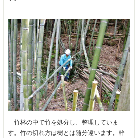
竹
林
の
中
で
竹
を
処
分
し
、
整
理
し
て
い
ま
す
。
竹
の
切
れ
方
は
樹
と
は
随
分
違
い
ま
す
。
幹