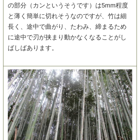
の
部
分
（
カ
ン
と
い
う
そ
う
で
す
）
は
5
m
m
程
度
と
薄
く
簡
単
に
切
れ
そ
う
な
の
で
す
が
、
竹
は
細
長
く
、
途
中
で
曲
が
り
、
た
わ
み
、
締
ま
る
た
め
に
途
中
で
刃
が
挟
ま
り
動
か
な
く
な
る
こ
と
が
し
ば
し
ば
あ
り
ま
す
。