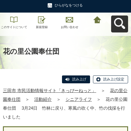
ひらがなをつける
このサイトについて
新規登録
お問い合わせ
三田市 市民活動情報
サイト「きっぴーね
っと」へ戻る
花の里公園奉仕団
読み上げ
読み上げ設定
三田市 市民活動情報サイト「きっぴーねっと」
＞
花の里公
園奉仕団
＞
活動紹介
＞
シニアライフ
＞
花の里公園
奉仕団 3月24日 竹林に戻り、寒風の吹く中、竹の伐採を行
いました