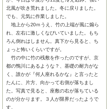
北
風
が
吹
き
荒
れ
ま
し
た
。
冬
に
戻
り
ま
し
た
。
で
も
、
元
気
に
作
業
し
ま
し
た
。
地
上
か
ら
2
0
ｍ
う
え
、
竹
の
上
端
が
風
に
煽
ら
れ
、
左
右
に
激
し
く
な
び
い
て
い
ま
し
た
。
も
ち
ろ
ん
倒
れ
は
し
ま
せ
ん
。
真
下
か
ら
見
る
と
、
ち
ょ
っ
と
怖
い
く
ら
い
で
す
が
。
竹
の
中
に
竹
の
桟
敷
を
作
っ
た
の
で
す
が
、
京
都
の
鴨
川
に
あ
る
よ
う
な
？
、
基
礎
の
耐
力
が
な
く
、
誰
か
が
『
何
人
座
れ
る
か
な
』
と
言
っ
た
と
た
ん
に
、
片
方
、
向
か
っ
て
右
側
が
落
ち
ま
し
た
。
写
真
で
見
る
と
、
座
敷
の
右
が
落
ち
て
い
る
の
が
分
か
り
ま
す
。
３
人
が
限
界
だ
っ
た
よ
う
で
す
。