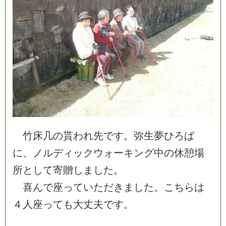
竹
床
几
の
貰
わ
れ
先
で
す
。
弥
生
夢
ひ
ろ
ば
に
、
ノ
ル
デ
ィ
ッ
ク
ウ
ォ
ー
キ
ン
グ
中
の
休
憩
場
所
と
し
て
寄
贈
し
ま
し
た
。
喜
ん
で
座
っ
て
い
た
だ
き
ま
し
た
。
こ
ち
ら
は
４
人
座
っ
て
も
大
丈
夫
で
す
。