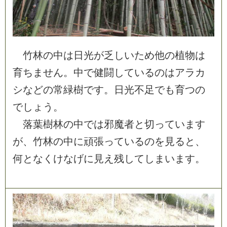
竹
林
の
中
は
日
光
が
乏
し
い
た
め
他
の
植
物
は
育
ち
ま
せ
ん
。
中
で
健
闘
し
て
い
る
の
は
ア
ラ
カ
シ
な
ど
の
常
緑
樹
で
す
。
日
光
不
足
で
も
育
つ
の
で
し
ょ
う
。
落
葉
樹
林
の
中
で
は
邪
魔
者
と
切
っ
て
い
ま
す
が
、
竹
林
の
中
に
頑
張
っ
て
い
る
の
を
見
る
と
、
何
と
な
く
け
な
げ
に
見
え
残
し
て
し
ま
い
ま
す
。