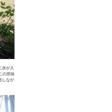
に水が入
この意味
意しなが