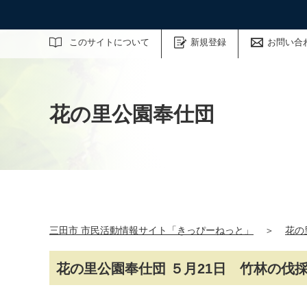
サイト内検索
このサイトについて
新規登録
お問い合
花の里公園奉仕団
三田市 市民活動情報サイト「きっぴーねっと」
＞
花の
花の里公園奉仕団 ５月21日 竹林の伐