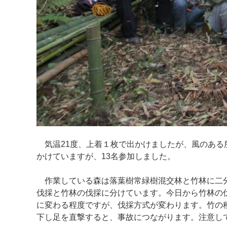
気温21度、上着１枚で出かけましたが、風のある
かけていますが、13名参加しました。
作業している森は落葉樹常緑樹混交林と竹林に二分
伐採と竹林の伐採に分けています。今日から竹林の
に変わる程度ですが、伐採方式が変わります。竹の種
下し足を直撃すると、事故につながります。注意し