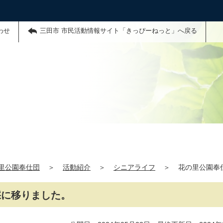
わせ
三田市 市民活動情報サイト「きっぴーねっと」へ戻る
里公園奉仕団
＞
活動紹介
＞
シニアライフ
＞
花の里公園奉
採に移りました。