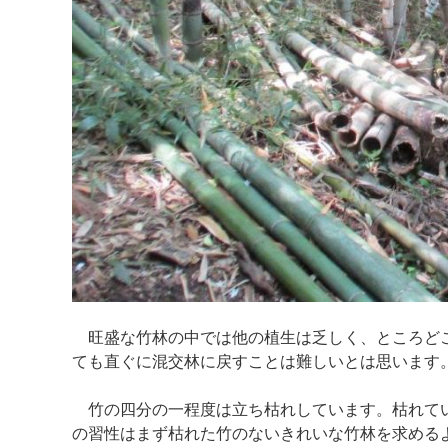
旺盛な竹林の中では他の植生は乏しく、ところどこ
ても直ぐに混交林に戻すことは難しいとは思います
竹の四分の一程度は立ち枯れしています。枯れてい
の習性はまず枯れた竹のないきれいな竹林を求める