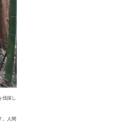
を伐採し
す。人間