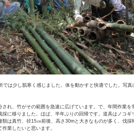
所では少し肌寒く感じました。体を動かすと快適でした。写真
され、竹がその範囲を急速に広げています。で、年間作業を
伐採に移りました。ほば、半年ぶりの回帰です。道具はノコギ
類は真竹、径15㎝前後、高さ30mと大きなものが多く、伐採
て作業したいと思います。