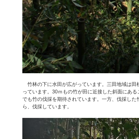
竹林の下に水田が広がっています。三田地域は田植
っています。30ｍもの竹が田に近接した斜面にあ
でも竹の伐採を期待されています。一方、伐採した
ら、伐採しています。