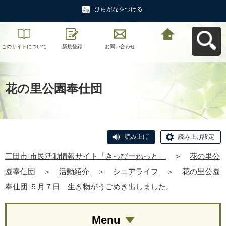
ひらがなをつける
このサイトについて
新規登録
お問い合わせ
三田市 市民活動情報
サイト「きっぴーね
っと」へ戻る
花の里公園奉仕団
読み上げ
読み上げ設定
三田市 市民活動情報サイト「きっぴーねっと」
＞
花の里公
園奉仕団
＞
活動紹介
＞
シニアライフ
＞
花の里公園
奉仕団 ５月７日 生き物がうごめき出しました。
Menu