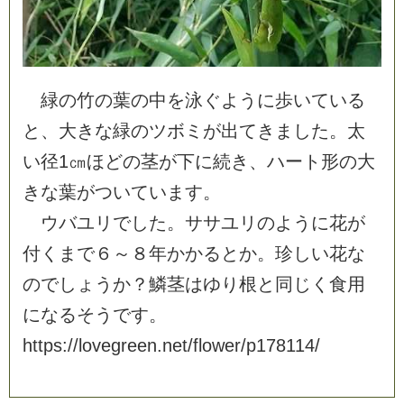
緑
の
竹
の
葉
の
中
を
泳
ぐ
よ
う
に
歩
い
て
い
る
と
、
大
き
な
緑
の
ツ
ボ
ミ
が
出
て
き
ま
し
た
。
太
い
径
1
㎝
ほ
ど
の
茎
が
下
に
続
き
、
ハ
ー
ト
形
の
大
き
な
葉
が
つ
い
て
い
ま
す
。
ウ
バ
ユ
リ
で
し
た
。
サ
サ
ユ
リ
の
よ
う
に
花
が
付
く
ま
で
６
～
８
年
か
か
る
と
か
。
珍
し
い
花
な
の
で
し
ょ
う
か
？
鱗
茎
は
ゆ
り
根
と
同
じ
く
食
用
に
な
る
そ
う
で
す
。
h
t
t
p
s
:
/
/
l
o
v
e
g
r
e
e
n
.
n
e
t
/
f
l
o
w
e
r
/
p
1
7
8
1
1
4
/