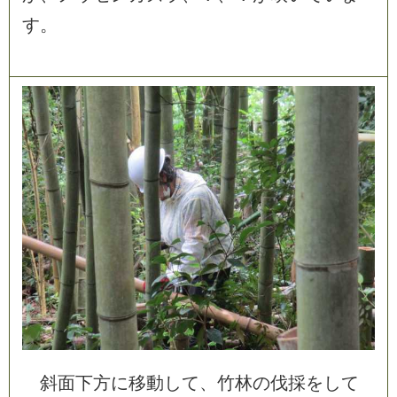
す
。
斜
面
下
方
に
移
動
し
て
、
竹
林
の
伐
採
を
し
て