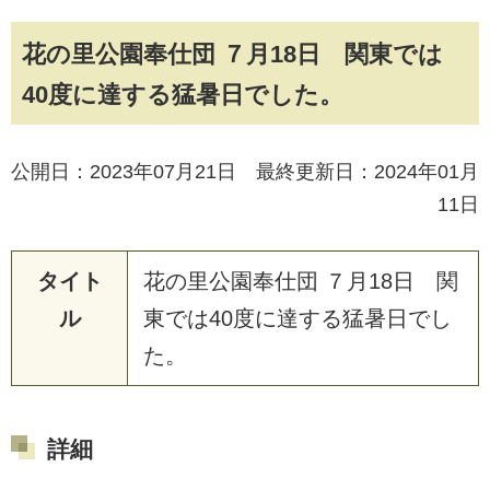
花の里公園奉仕団 ７月18日 関東では
40度に達する猛暑日でした。
公開日：2023年07月21日 最終更新日：2024年01月
11日
タイト
花
の
里
公
園
奉
仕
団
７
月
1
8
日
関
ル
東
で
は
4
0
度
に
達
す
る
猛
暑
日
で
し
た
。
詳細