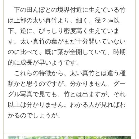
下
の
田
ん
ぼ
と
の
境
界
付
近
に
生
え
て
い
る
竹
は
上
部
の
太
い
真
竹
よ
り
、
細
く
、
径
２
㎝
以
下
、
逆
に
、
び
っ
し
り
密
度
高
く
生
え
て
い
ま
す
。
太
い
真
竹
の
葉
が
ま
だ
十
分
開
い
て
い
な
い
の
に
比
べ
て
、
既
に
葉
が
全
開
し
て
い
て
、
時
期
的
に
成
長
が
早
い
よ
う
で
す
。
こ
れ
ら
の
特
徴
か
ら
、
太
い
真
竹
と
は
違
う
種
類
か
と
思
う
の
で
す
が
、
分
か
り
ま
せ
ん
。
グ
ー
グ
ル
写
真
で
見
て
も
、
竹
と
は
出
ま
す
が
、
そ
れ
以
上
は
分
か
り
ま
せ
ん
。
わ
か
る
人
が
見
れ
ば
わ
か
る
の
で
し
ょ
う
が
。