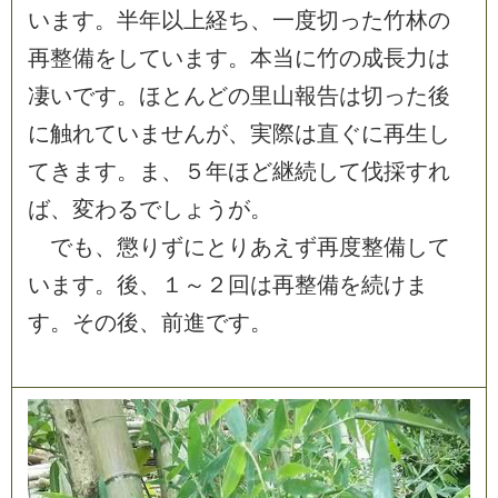
い
ま
す
。
半
年
以
上
経
ち
、
一
度
切
っ
た
竹
林
の
再
整
備
を
し
て
い
ま
す
。
本
当
に
竹
の
成
長
力
は
凄
い
で
す
。
ほ
と
ん
ど
の
里
山
報
告
は
切
っ
た
後
に
触
れ
て
い
ま
せ
ん
が
、
実
際
は
直
ぐ
に
再
生
し
て
き
ま
す
。
ま
、
５
年
ほ
ど
継
続
し
て
伐
採
す
れ
ば
、
変
わ
る
で
し
ょ
う
が
。
で
も
、
懲
り
ず
に
と
り
あ
え
ず
再
度
整
備
し
て
い
ま
す
。
後
、
１
～
２
回
は
再
整
備
を
続
け
ま
す
。
そ
の
後
、
前
進
で
す
。