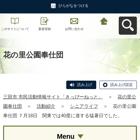
ひらがなをつける
このサイトについて
新規登録
お問い合わせ
三田市 市民活動情報
サイト「きっぴーね
っと」へ戻る
花の里公園奉仕団
読み上げ
読み上げ設定
三田市 市民活動情報サイト「きっぴーねっと」
＞
花の里公
園奉仕団
＞
活動紹介
＞
シニアライフ
＞
花の里公園
奉仕団 ７月18日 関東では40度に達する猛暑日でした。
Menu