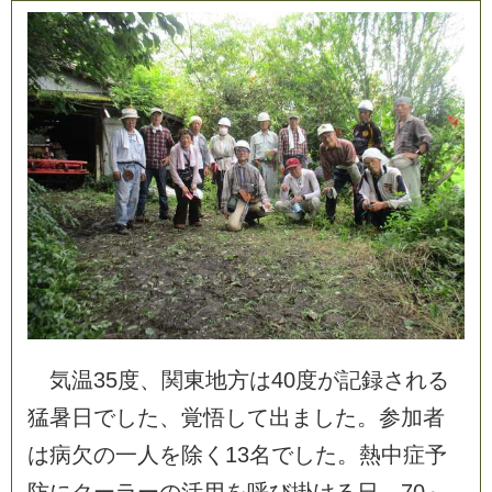
気
温
3
5
度
、
関
東
地
方
は
4
0
度
が
記
録
さ
れ
る
猛
暑
日
で
し
た
、
覚
悟
し
て
出
ま
し
た
。
参
加
者
は
病
欠
の
一
人
を
除
く
1
3
名
で
し
た
。
熱
中
症
予