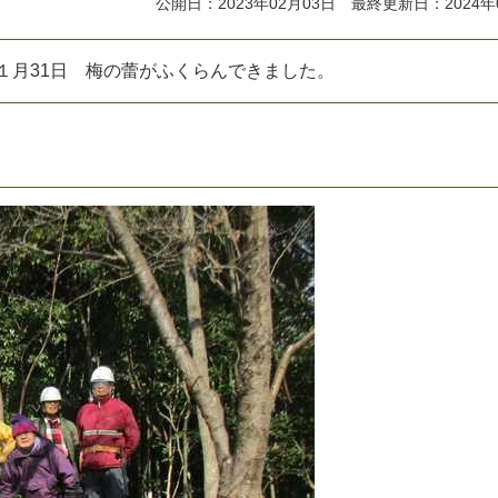
公開日：2023年02月03日 最終更新日：2024年
１
月
3
1
日
梅
の
蕾
が
ふ
く
ら
ん
で
き
ま
し
た
。