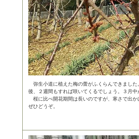
弥
生
小
道
に
植
え
た
梅
の
蕾
が
ふ
く
ら
ん
で
き
ま
し
た
後
、
２
週
間
も
す
れ
ば
咲
い
て
く
る
で
し
ょ
う
。
３
月
中
桜
に
比
べ
開
花
期
間
は
長
い
の
で
す
が
、
寒
さ
で
出
か
ぜ
ひ
ど
う
ぞ
。