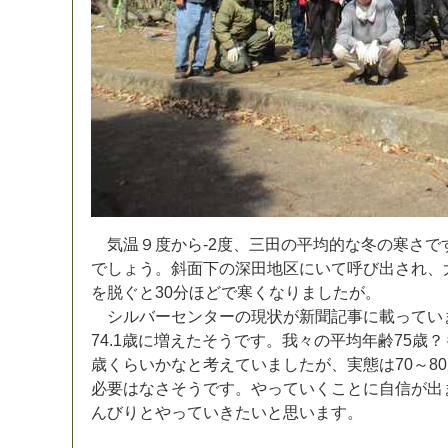
気
温
９
度
か
ら
-
2
度
、
三
田
の
平
均
的
な
冬
の
寒
さ
で
で
し
ょ
う
。
斜
面
下
の
深
田
地
区
に
い
て
呼
び
出
さ
れ
、
を
脱
ぐ
と
3
0
分
ほ
ど
で
寒
く
な
り
ま
し
た
が
。
シ
ル
バ
ー
セ
ン
タ
ー
の
現
状
が
新
聞
記
事
に
載
っ
て
い
7
4
.
1
歳
に
増
え
た
そ
う
で
す
。
我
々
の
平
均
年
齢
7
5
歳
？
歳
く
ら
い
か
な
と
考
え
て
い
ま
し
た
が
、
実
態
は
7
0
～
8
0
必
要
は
な
さ
そ
う
で
す
。
や
っ
て
い
く
こ
と
に
自
信
が
出
ん
び
り
と
や
っ
て
い
き
た
い
と
思
い
ま
す
。