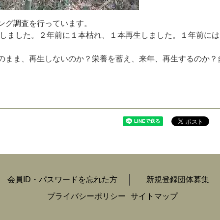
ン
グ
調
査
を
行
っ
て
い
ま
す
。
し
ま
し
た
。
２
年
前
に
１
本
枯
れ
、
１
本
再
生
し
ま
し
た
。
１
年
前
に
は
の
ま
ま
、
再
生
し
な
い
の
か
？
栄
養
を
蓄
え
、
来
年
、
再
生
す
る
の
か
？
会員ID・パスワードを忘れた方
新規登録団体募集
プライバシーポリシー
サイトマップ