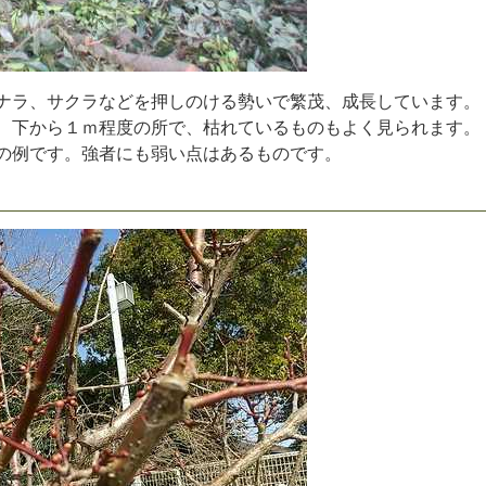
ナ
ラ
、
サ
ク
ラ
な
ど
を
押
し
の
け
る
勢
い
で
繁
茂
、
成
長
し
て
い
ま
す
。
、
下
か
ら
１
ｍ
程
度
の
所
で
、
枯
れ
て
い
る
も
の
も
よ
く
見
ら
れ
ま
す
。
の
例
で
す
。
強
者
に
も
弱
い
点
は
あ
る
も
の
で
す
。