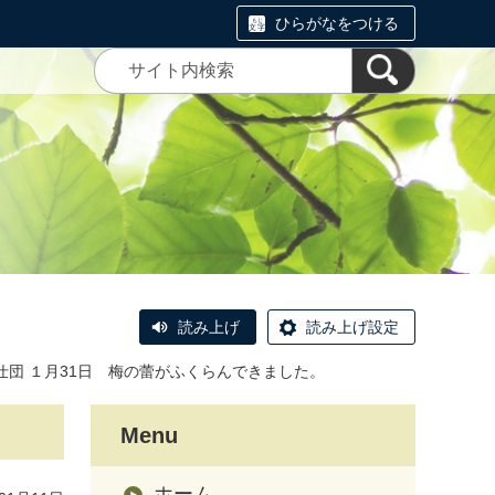
ひらがなをつける
読み上げ
読み上げ設定
仕団 １月31日 梅の蕾がふくらんできました。
Menu
ホーム