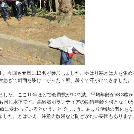
す
。
今
回
も
元
気
に
1
3
名
が
参
加
し
ま
し
た
。
や
は
り
寒
さ
は
人
を
集
め
大
急
ぎ
で
斜
面
を
駆
け
上
が
っ
た
？
所
、
暑
く
て
汗
が
出
て
き
ま
し
た
。
ま
し
た
。
こ
こ
1
0
年
ほ
ど
で
会
員
数
が
1
0
％
減
、
平
均
年
齢
が
6
8
.
3
歳
か
も
同
じ
水
準
で
す
。
高
齢
者
ボ
ラ
ン
テ
ィ
ア
の
期
待
年
齢
を
何
と
な
く
6
5
歳
に
変
わ
っ
て
い
る
と
い
う
こ
と
で
し
ょ
う
。
あ
ま
り
活
動
の
老
化
を
な
ま
し
た
。
と
は
い
え
、
注
意
力
散
漫
な
ど
防
ぎ
が
た
い
要
因
も
あ
り
ま
す