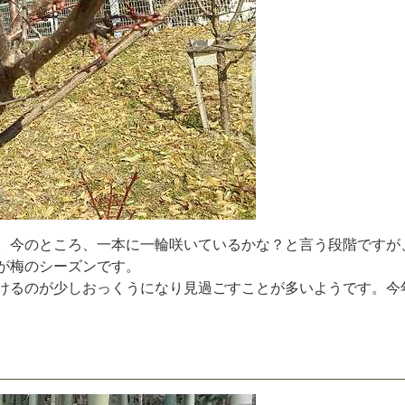
。
今
の
と
こ
ろ
、
一
本
に
一
輪
咲
い
て
い
る
か
な
？
と
言
う
段
階
で
す
が
が
梅
の
シ
ー
ズ
ン
で
す
。
け
る
の
が
少
し
お
っ
く
う
に
な
り
見
過
ご
す
こ
と
が
多
い
よ
う
で
す
。
今