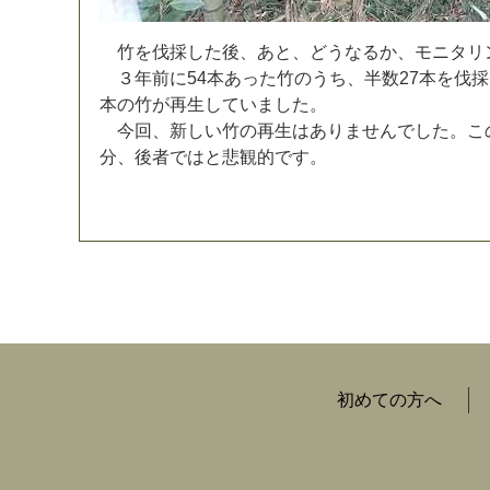
竹
を
伐
採
し
た
後
、
あ
と
、
ど
う
な
る
か
、
モ
ニ
タ
リ
３
年
前
に
5
4
本
あ
っ
た
竹
の
う
ち
、
半
数
2
7
本
を
伐
採
本
の
竹
が
再
生
し
て
い
ま
し
た
。
今
回
、
新
し
い
竹
の
再
生
は
あ
り
ま
せ
ん
で
し
た
。
こ
分
、
後
者
で
は
と
悲
観
的
で
す
。
初めての方へ