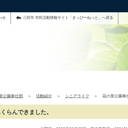
わせ
三田市 市民活動情報サイト「きっぴーねっと」へ戻る
里公園奉仕団
＞
活動紹介
＞
シニアライフ
＞
花の里公園奉
ふくらんできました。