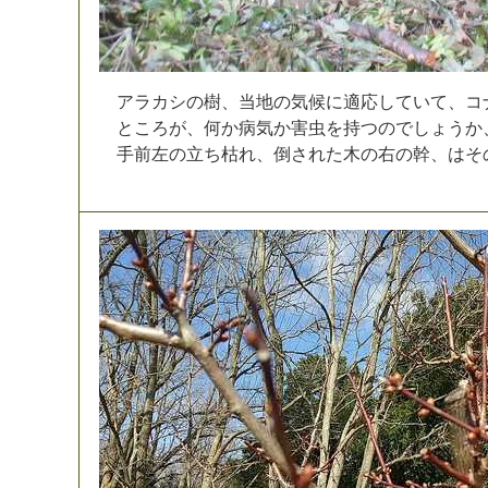
ア
ラ
カ
シ
の
樹
、
当
地
の
気
候
に
適
応
し
て
い
て
、
コ
と
こ
ろ
が
、
何
か
病
気
か
害
虫
を
持
つ
の
で
し
ょ
う
か
手
前
左
の
立
ち
枯
れ
、
倒
さ
れ
た
木
の
右
の
幹
、
は
そ