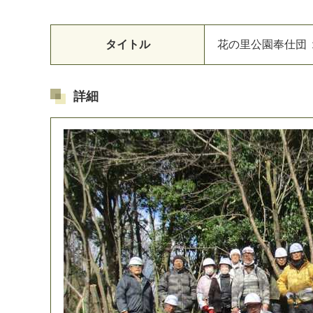
タイトル
花
の
里
公
園
奉
仕
団
詳細
マイメディア検索