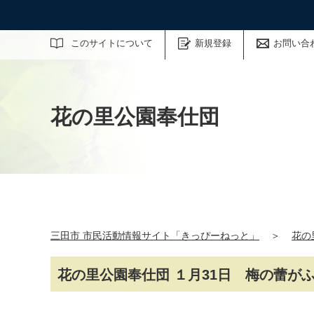
サイト内検索
このサイトについて
新規登録
お問い合
花の里公園奉仕団
三田市 市民活動情報サイト「きっぴーねっと」
＞
花の
花の里公園奉仕団 １月31日 梅の蕾が