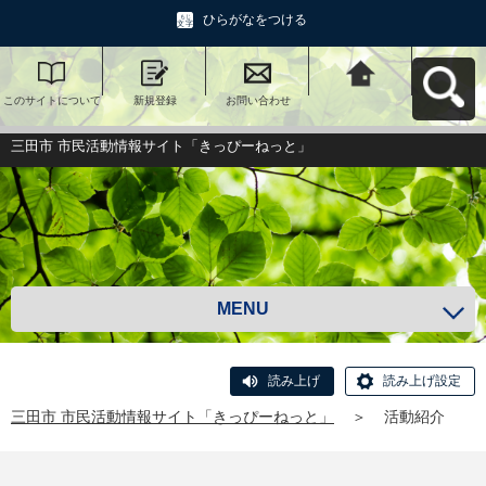
ひらがなをつける
このサイトについて
新規登録
お問い合わせ
三田市 市民活動情報
サイト「きっぴーね
っと」へ戻る
三田市 市民活動情報サイト「きっぴーねっと」
MENU
読み上げ
読み上げ設定
三田市 市民活動情報サイト「きっぴーねっと」
＞
活動紹介