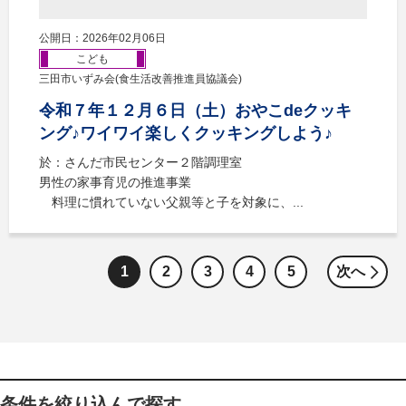
公開日：2026年02月06日
こども
三田市いずみ会(食生活改善推進員協議会)
令和７年１２月６日（土）おやこdeクッキ
ング♪ワイワイ楽しくクッキングしよう♪
於：さんだ市民センター２階調理室
男性の家事育児の推進事業
料理に慣れていない父親等と子を対象に、...
1
2
3
4
5
次へ
条件を絞り込んで探す