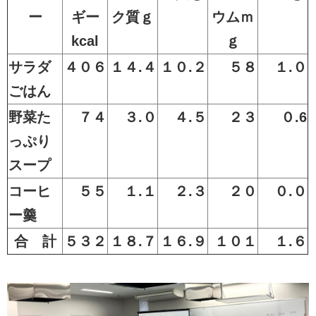
ー
ギー
ク質ｇ
ウムｍ
kcal
ｇ
サラダ
４０６
１４.４
１０.２
５８
１.０
ごはん
野菜た
７４
３.０
４.５
２３
０.6
っぷり
スープ
コーヒ
５５
１.１
２.３
２０
０.０
ー羹
合 計
５３２
１８.７
１６.９
１０１
１.６