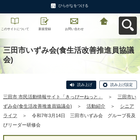
ひらがなをつける
このサイトについて
新規登録
お問い合わせ
三田市 市民活動情報
サイト「きっぴーね
っと」へ戻る
三田市いずみ会(食生活改善推進員協議
会)
読み上げ
読み上げ設定
三田市 市民活動情報サイト「きっぴーねっと」
＞
三田市い
ずみ会(食生活改善推進員協議会)
＞
活動紹介
＞
シニア
ライフ
＞
令和7年3月14日 三田市いずみ会 グループ長及
びリーダー研修会