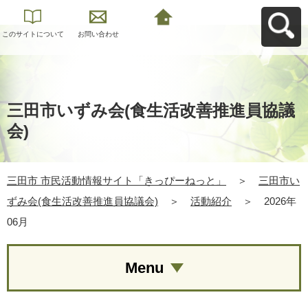
このサイトについて
お問い合わせ
三田市 市民活動情報
サイト「きっぴーね
っと」へ戻る
三田市いずみ会(食生活改善推進員協議
会)
三田市 市民活動情報サイト「きっぴーねっと」
＞
三田市い
ずみ会(食生活改善推進員協議会)
＞
活動紹介
＞
2026年
06月
Menu