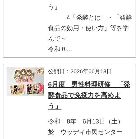
う」
⁂「発酵とは」・「発酵
食品の効用・使い方」等を学
んで～
令和８...
公開日：2026年06月18日
6月度 男性料理研修 「発
酵食品で免疫力を高めよ
う」
令和 8年 6月13日（土）
於 ウッディ市民センター