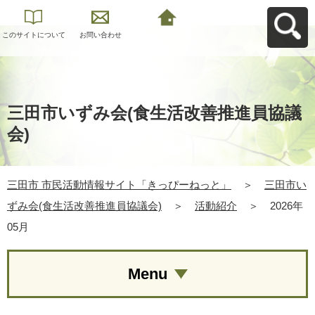
このサイトについて
お問い合わせ
三田市 市民活動情報
サイト「きっぴーね
っと」へ戻る
三田市いずみ会(食生活改善推進員協議
会)
三田市 市民活動情報サイト「きっぴーねっと」
＞
三田市い
ずみ会(食生活改善推進員協議会)
＞
活動紹介
＞
2026年
05月
Menu