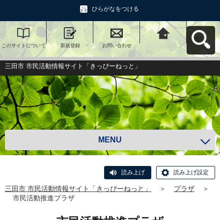
ひらがなをつける
このサイトについて
新規登録
お問い合わせ
三田市 市民活動情報
サイト「きっぴーね
っと」へ戻る
三田市 市民活動情報サイト「きっぴーねっと」
MENU
読み上げ
読み上げ設定
三田市 市民活動情報サイト「きっぴーねっと」
＞
プラザ
＞
市民活動推進プラザ