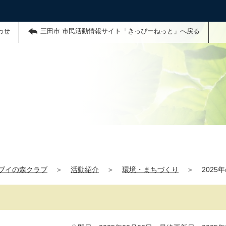
わせ
三田市 市民活動情報サイト「きっぴーねっと」へ戻る
ブイの森クラブ
＞
活動紹介
＞
環境・まちづくり
＞
202