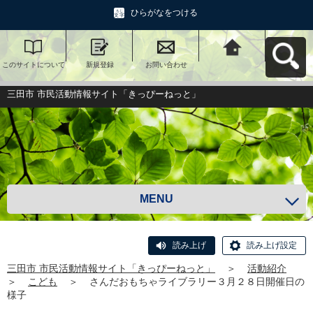
ひらがなをつける
このサイトについて
新規登録
お問い合わせ
三田市 市民活動情報
サイト「きっぴーね
っと」へ戻る
三田市 市民活動情報サイト「きっぴーねっと」
MENU
読み上げ
読み上げ設定
三田市 市民活動情報サイト「きっぴーねっと」
＞
活動紹介
＞
こども
＞
さんだおもちゃライブラリー３月２８日開催日の
様子