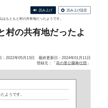
読み上げ
読み上げ設定
里山はもともと村の共有地だったようです。
もと村の共有地だったよ
：2022年05月13日 最終更新日：2024年01月11日
登録元：「
花の里公園奉仕団
」
っ
た
よ
う
で
す
。