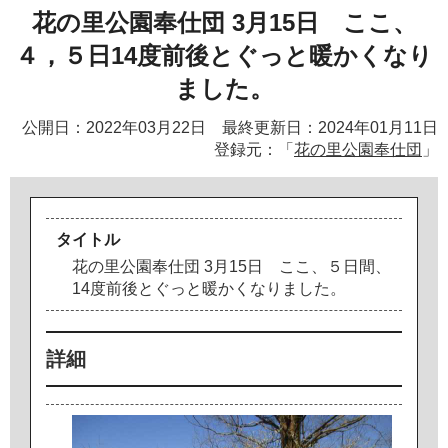
花の里公園奉仕団 3月15日 ここ、
４，５日14度前後とぐっと暖かくなり
ました。
公開日：2022年03月22日 最終更新日：2024年01月11日
登録元：「
花の里公園奉仕団
」
タイトル
花
の
里
公
園
奉
仕
団
3
月
1
5
日
こ
こ
、
５
日
間
、
1
4
度
前
後
と
ぐ
っ
と
暖
か
く
な
り
ま
し
た
。
詳細