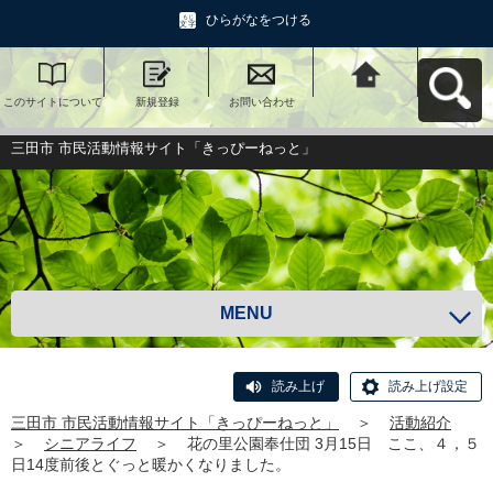
ひらがなをつける
このサイトについて
新規登録
お問い合わせ
三田市 市民活動情報
サイト「きっぴーね
っと」へ戻る
三田市 市民活動情報サイト「きっぴーねっと」
MENU
読み上げ
読み上げ設定
三田市 市民活動情報サイト「きっぴーねっと」
＞
活動紹介
＞
シニアライフ
＞
花の里公園奉仕団 3月15日 ここ、４，５
日14度前後とぐっと暖かくなりました。