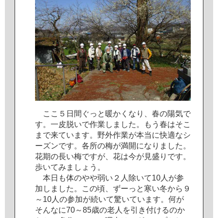
こ
こ
５
日
間
ぐ
っ
と
暖
か
く
な
り
、
春
の
陽
気
で
す
。
一
皮
脱
い
で
作
業
し
ま
し
た
。
も
う
春
は
そ
こ
ま
で
来
て
い
ま
す
。
野
外
作
業
が
本
当
に
快
適
な
シ
ー
ズ
ン
で
す
。
各
所
の
梅
が
満
開
に
な
り
ま
し
た
。
花
期
の
長
い
梅
で
す
が
、
花
は
今
が
見
盛
り
で
す
。
歩
い
て
み
ま
し
ょ
う
。
本
日
も
体
の
や
や
弱
い
２
人
除
い
て
1
0
人
が
参
加
し
ま
し
た
。
こ
の
頃
、
ず
ー
っ
と
寒
い
冬
か
ら
９
～
1
0
人
の
参
加
が
続
い
て
驚
い
て
い
ま
す
。
何
が
そ
ん
な
に
7
0
～
8
5
歳
の
老
人
を
引
き
付
け
る
の
か