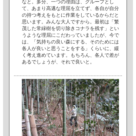
な
と
。
多
分
、
一
つ
の
理
由
は
、
グ
ル
ー
プ
と
し
て
、
あ
ま
り
高
邁
な
理
屈
を
立
て
ず
、
各
自
が
自
分
の
持
つ
考
え
を
も
と
に
作
業
を
し
て
い
る
か
ら
だ
と
思
い
ま
す
。
み
ん
な
大
人
で
す
か
ら
。
最
初
は
「
繁
茂
し
た
常
緑
樹
を
切
り
除
き
コ
ナ
ラ
を
残
す
」
と
い
う
よ
う
な
理
屈
に
こ
だ
わ
っ
て
い
ま
し
た
が
、
今
で
は
、
「
気
持
ち
の
良
い
森
に
す
る
、
そ
の
た
め
に
は
各
人
が
良
い
と
思
う
こ
と
を
す
る
」
く
ら
い
に
、
緩
く
考
え
進
め
て
い
ま
す
。
も
ち
ろ
ん
、
各
人
で
差
が
あ
る
で
し
ょ
う
が
、
そ
れ
で
良
い
と
。