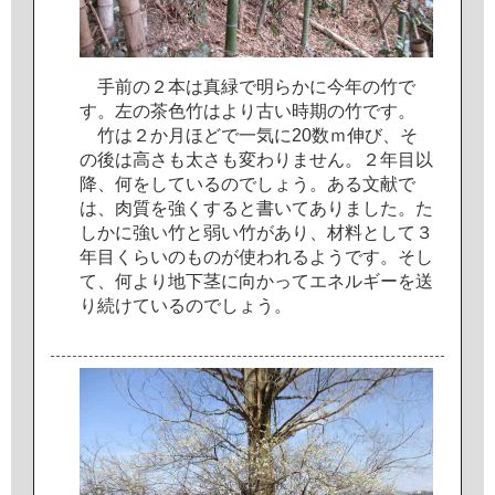
手
前
の
２
本
は
真
緑
で
明
ら
か
に
今
年
の
竹
で
す
。
左
の
茶
色
竹
は
よ
り
古
い
時
期
の
竹
で
す
。
竹
は
２
か
月
ほ
ど
で
一
気
に
2
0
数
ｍ
伸
び
、
そ
の
後
は
高
さ
も
太
さ
も
変
わ
り
ま
せ
ん
。
２
年
目
以
降
、
何
を
し
て
い
る
の
で
し
ょ
う
。
あ
る
文
献
で
は
、
肉
質
を
強
く
す
る
と
書
い
て
あ
り
ま
し
た
。
た
し
か
に
強
い
竹
と
弱
い
竹
が
あ
り
、
材
料
と
し
て
３
年
目
く
ら
い
の
も
の
が
使
わ
れ
る
よ
う
で
す
。
そ
し
て
、
何
よ
り
地
下
茎
に
向
か
っ
て
エ
ネ
ル
ギ
ー
を
送
り
続
け
て
い
る
の
で
し
ょ
う
。