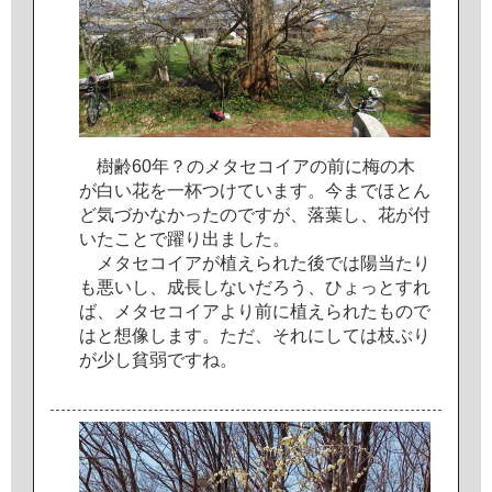
樹
齢
6
0
年
？
の
メ
タ
セ
コ
イ
ア
の
前
に
梅
の
木
が
白
い
花
を
一
杯
つ
け
て
い
ま
す
。
今
ま
で
ほ
と
ん
ど
気
づ
か
な
か
っ
た
の
で
す
が
、
落
葉
し
、
花
が
付
い
た
こ
と
で
躍
り
出
ま
し
た
。
メ
タ
セ
コ
イ
ア
が
植
え
ら
れ
た
後
で
は
陽
当
た
り
も
悪
い
し
、
成
長
し
な
い
だ
ろ
う
、
ひ
ょ
っ
と
す
れ
ば
、
メ
タ
セ
コ
イ
ア
よ
り
前
に
植
え
ら
れ
た
も
の
で
は
と
想
像
し
ま
す
。
た
だ
、
そ
れ
に
し
て
は
枝
ぶ
り
が
少
し
貧
弱
で
す
ね
。