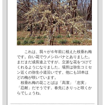
こ
れ
は
、
我
々
が
６
年
前
に
植
え
た
枝
垂
れ
梅
で
す
。
白
い
花
で
ウ
メ
シ
ロ
バ
ナ
と
あ
り
ま
し
た
。
ま
だ
ま
だ
成
長
途
上
で
す
が
、
立
派
な
花
を
つ
け
て
く
れ
る
よ
う
に
な
り
ま
し
た
。
場
所
は
弥
生
コ
ミ
セ
ン
近
く
の
弥
生
小
道
沿
い
で
す
。
他
に
も
1
0
本
ほ
ど
の
梅
が
咲
い
て
い
ま
す
。
枝
垂
れ
梅
の
花
こ
と
ば
は
「
高
潔
」
「
忠
実
」
「
忍
耐
」
だ
そ
う
で
す
。
春
先
に
き
り
っ
と
咲
く
か
ら
で
し
ょ
う
ね
。