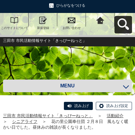
ひらがなをつける
このサイトについて
新規登録
お問い合わせ
三田市 市民活動情報
サイト「きっぴーね
っと」へ戻る
三田市 市民活動情報サイト「きっぴーねっと」
MENU
読み上げ
読み上げ設定
三田市 市民活動情報サイト「きっぴーねっと」
＞
活動紹介
＞
シニアライフ
＞
花の里公園奉仕団 ２月８日 風もなく暖
かい日でした。昼休みの雑談が長くなりました。