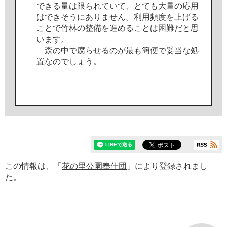
で
き
る
量
は
限
ら
れ
て
い
て
、
と
て
も
大
量
の
応
用
は
で
き
そ
う
に
あ
り
ま
せ
ん
。
利
用
頻
度
を
上
げ
る
こ
と
で
竹
林
の
整
備
を
進
め
る
こ
と
は
困
難
だ
と
思
い
ま
す
。
森
の
中
で
腐
ら
せ
る
の
が
最
も
簡
便
で
妥
当
な
処
置
な
の
で
し
ょ
う
。
この情報は、「
花の里公園奉仕団
」により登録されまし
た。