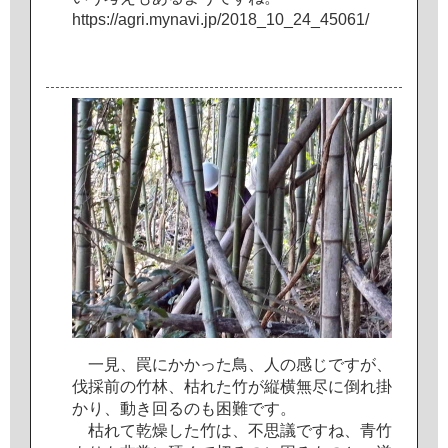
h
t
t
p
s
:
/
/
a
g
r
i
.
m
y
n
a
v
i
.
j
p
/
2
0
1
8
_
1
0
_
2
4
_
4
5
0
6
1
/
一
見
、
罠
に
か
か
っ
た
鳥
、
人
の
感
じ
で
す
が
、
伐
採
前
の
竹
林
、
枯
れ
た
竹
が
縦
横
無
尽
に
倒
れ
掛
か
り
、
動
き
回
る
の
も
困
難
で
す
。
枯
れ
て
乾
燥
し
た
竹
は
、
不
思
議
で
す
ね
、
青
竹