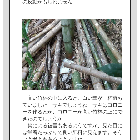
の
反
動
か
も
し
れ
ま
せ
ん
。
高
い
竹
林
の
中
に
入
る
と
、
白
い
糞
が
一
杯
落
ち
て
い
ま
し
た
。
サ
ギ
で
し
ょ
う
ね
。
サ
ギ
は
コ
ロ
ニ
ー
を
作
る
と
か
、
コ
ロ
ニ
ー
が
高
い
竹
林
の
上
に
で
き
た
の
で
し
ょ
う
か
。
糞
に
よ
る
被
害
も
あ
る
よ
う
で
す
が
、
見
た
目
に
は
栄
養
た
っ
ぷ
り
で
良
い
肥
料
に
見
え
ま
す
。
そ
う
い
う
考
え
も
あ
る
よ
う
で
す
ね
。