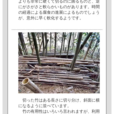
よ
り
も
非
常
に
硬
く
て
切
る
の
に
困
る
も
の
と
、
逆
に
が
さ
が
さ
と
軟
ら
か
い
も
の
が
あ
り
ま
す
。
時
間
の
経
過
に
よ
る
腐
食
の
進
展
に
よ
る
も
の
で
し
ょ
う
が
、
意
外
に
早
く
軟
化
す
る
よ
う
で
す
。
切
っ
た
竹
は
あ
る
長
さ
に
切
り
分
け
、
斜
面
に
横
に
な
る
よ
う
に
並
べ
て
い
ま
す
。
竹
の
有
用
性
は
い
ろ
い
ろ
言
わ
れ
ま
す
が
、
利
用