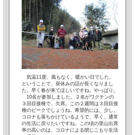
気
温
1
1
度
、
風
も
な
く
、
暖
か
い
日
で
し
た
。
と
い
う
こ
と
で
、
昼
休
み
の
話
が
長
く
な
り
ま
し
た
。
早
く
春
が
来
て
ほ
し
い
で
す
ね
。
や
っ
ぱ
り
。
1
0
名
が
参
加
し
ま
し
た
。
２
名
が
ワ
ク
チ
ン
の
３
回
目
接
種
で
、
欠
席
。
こ
の
２
週
間
は
３
回
目
接
種
の
ピ
ー
ク
で
し
ょ
う
ね
。
希
望
的
に
は
、
少
し
、
コ
ロ
ナ
も
落
ち
か
け
て
い
る
よ
う
で
、
早
く
、
通
常
の
生
活
に
戻
り
た
い
で
す
ね
。
こ
の
頃
の
里
山
出
席
率
の
高
い
の
は
、
コ
ロ
ナ
に
よ
る
閉
じ
こ
も
り
生
活