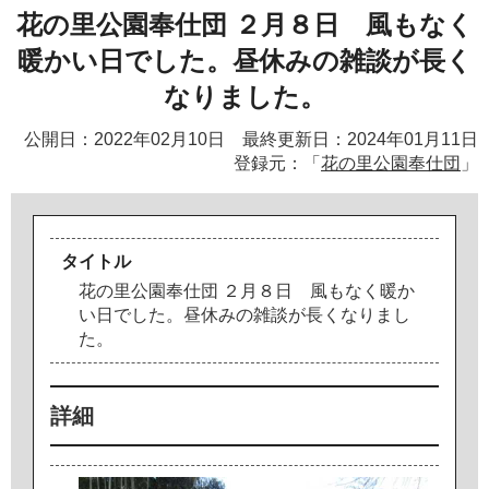
花の里公園奉仕団 ２月８日 風もなく
暖かい日でした。昼休みの雑談が長く
なりました。
公開日：2022年02月10日 最終更新日：2024年01月11日
登録元：「
花の里公園奉仕団
」
タイトル
花
の
里
公
園
奉
仕
団
２
月
８
日
風
も
な
く
暖
か
い
日
で
し
た
。
昼
休
み
の
雑
談
が
長
く
な
り
ま
し
た
。
詳細