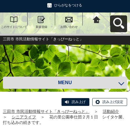
ひらがなをつける
このサイトについて
新規登録
お問い合わせ
三田市 市民活動情報
サイト「きっぴーね
っと」へ戻る
三田市 市民活動情報サイト「きっぴーねっと」
MENU
読み上げ
読み上げ設定
三田市 市民活動情報サイト「きっぴーねっと」
＞
活動紹介
＞
シニアライフ
＞
花の里公園奉仕団２月１日 シイタケ菌、
打ち込みの続きです。