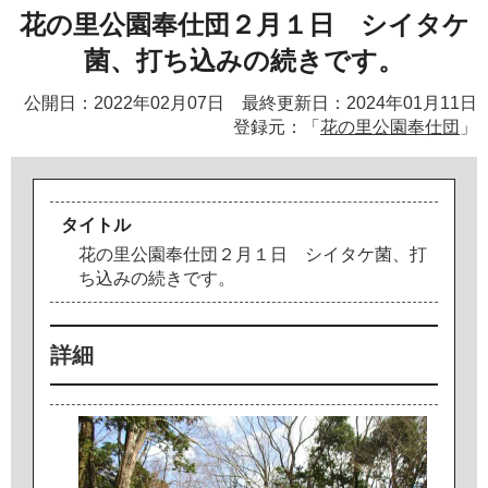
花の里公園奉仕団２月１日 シイタケ
菌、打ち込みの続きです。
公開日：2022年02月07日 最終更新日：2024年01月11日
登録元：「
花の里公園奉仕団
」
タイトル
花
の
里
公
園
奉
仕
団
２
月
１
日
シ
イ
タ
ケ
菌
、
打
ち
込
み
の
続
き
で
す
。
詳細