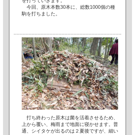
を
打
っ
て
い
き
ま
す
。
今
回
、
原
木
本
数
3
0
本
に
、
総
数
1
0
0
0
個
の
種
駒
を
打
ち
ま
し
た
。
打
ち
終
わ
っ
た
原
木
は
菌
を
活
着
さ
せ
る
た
め
、
上
か
ら
覆
い
、
梅
雨
ま
で
地
面
に
寝
か
せ
ま
す
。
普
通
、
シ
イ
タ
ケ
が
出
る
の
は
２
夏
後
で
す
が
、
細
い