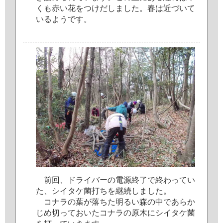
く
も
赤
い
花
を
つ
け
だ
し
ま
し
た
。
春
は
近
づ
い
て
い
る
よ
う
で
す
。
前
回
、
ド
ラ
イ
バ
ー
の
電
源
終
了
で
終
わ
っ
て
い
た
、
シ
イ
タ
ケ
菌
打
ち
を
継
続
し
ま
し
た
。
コ
ナ
ラ
の
葉
が
落
ち
た
明
る
い
森
の
中
で
あ
ら
か
じ
め
切
っ
て
お
い
た
コ
ナ
ラ
の
原
木
に
シ
イ
タ
ケ
菌