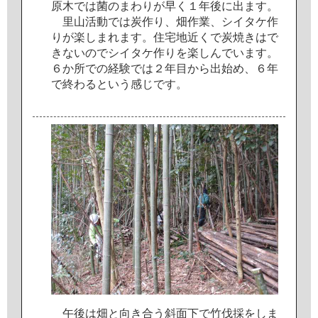
原
木
で
は
菌
の
ま
わ
り
が
早
く
１
年
後
に
出
ま
す
。
里
山
活
動
で
は
炭
作
り
、
畑
作
業
、
シ
イ
タ
ケ
作
り
が
楽
し
ま
れ
ま
す
。
住
宅
地
近
く
で
炭
焼
き
は
で
き
な
い
の
で
シ
イ
タ
ケ
作
り
を
楽
し
ん
で
い
ま
す
。
６
か
所
で
の
経
験
で
は
２
年
目
か
ら
出
始
め
、
６
年
で
終
わ
る
と
い
う
感
じ
で
す
。
午
後
は
畑
と
向
き
合
う
斜
面
下
で
竹
伐
採
を
し
ま