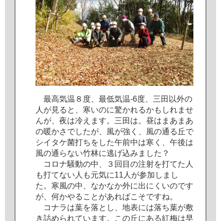
最
高
気
温
８
度
、
最
低
気
温
‐
6
度
、
三
田
以
外
の
人
が
見
る
と
、
寒
い
の
に
驚
か
れ
る
か
も
し
れ
ま
せ
ん
が
、
夜
は
冷
え
ま
す
。
三
田
は
。
昼
は
ま
あ
ま
あ
の
暖
か
さ
で
し
た
が
、
風
が
強
く
、
風
の
通
る
丘
で
シ
イ
タ
ケ
菌
打
ち
を
し
た
午
前
中
は
寒
く
、
午
後
は
風
の
通
ら
な
い
竹
林
に
逃
げ
込
み
ま
し
た
？
コ
ロ
ナ
騒
動
の
中
、
３
回
目
の
注
射
を
打
て
た
人
も
打
て
な
い
人
も
元
気
に
1
1
人
が
参
加
し
ま
し
た
。
寒
風
の
中
、
な
か
な
か
外
に
出
に
く
い
の
で
す
が
、
何
か
や
る
こ
と
が
あ
れ
ば
こ
そ
で
す
ね
。
コ
ナ
ラ
は
葉
を
落
と
し
、
地
表
に
は
落
ち
葉
が
敷
き
詰
め
ら
れ
て
い
ま
す
。
こ
の
丘
に
あ
る
紅
梅
は
早