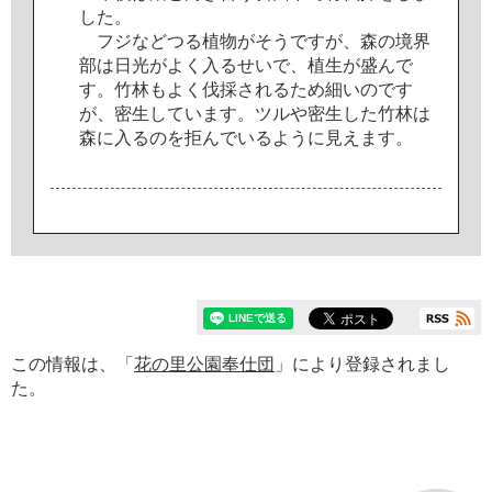
し
た
。
フ
ジ
な
ど
つ
る
植
物
が
そ
う
で
す
が
、
森
の
境
界
部
は
日
光
が
よ
く
入
る
せ
い
で
、
植
生
が
盛
ん
で
す
。
竹
林
も
よ
く
伐
採
さ
れ
る
た
め
細
い
の
で
す
が
、
密
生
し
て
い
ま
す
。
ツ
ル
や
密
生
し
た
竹
林
は
森
に
入
る
の
を
拒
ん
で
い
る
よ
う
に
見
え
ま
す
。
この情報は、「
花の里公園奉仕団
」により登録されまし
た。