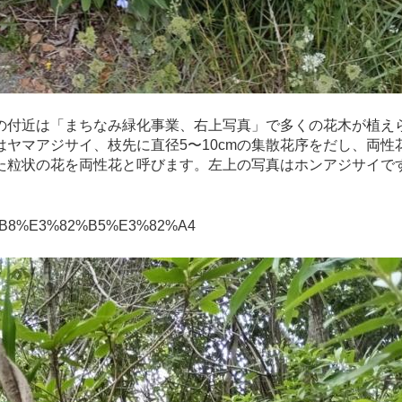
付近は「まちなみ緑化事業、右上写真」で多くの花木が植え
ヤマアジサイ、枝先に直径5〜10cmの集散花序をだし、両
た粒状の花を両性花と呼びます。左上の写真はホンアジサイです
3%82%B8%E3%82%B5%E3%82%A4