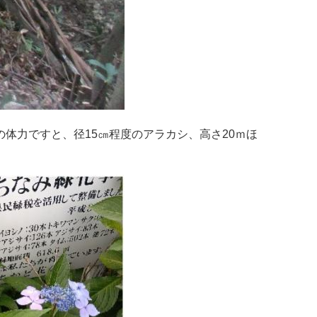
力ですと、径15㎝程度のアラカシ、高さ20ｍほ