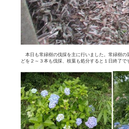
本日も常緑樹の伐採を主に行いました。常緑樹の落
どを２～３本も伐採、枝葉も処分すると１日終了で