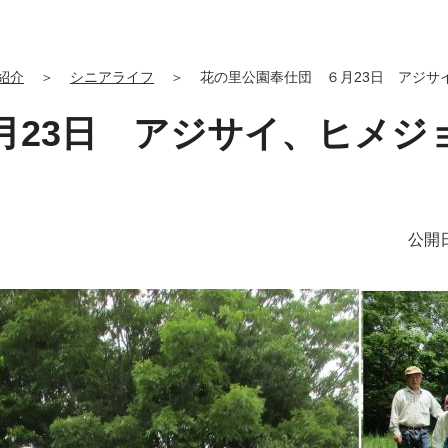
紹介
＞
シニアライフ
＞
花の里公園奉仕団 ６月23日 アジサ
月23日 アジサイ、ヒメジ
公開日