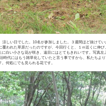
、涼しい日でした。10名が参加しました。３週間ほど抜けてい
草に覆われた草原だったのですが、今回行くと、１ｍ近くに伸び
上に白い小さな花が咲き、遠目にはとてもきれいです。写真左
、明治時代にはもう雑草化していたと言う事ですから、私たちよ
す。何処にでも見られる花です。