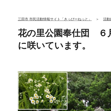
三田市 市民活動情報サイト「きっぴーねっと」
＞
活動
花の里公園奉仕団 ６
に咲いています。