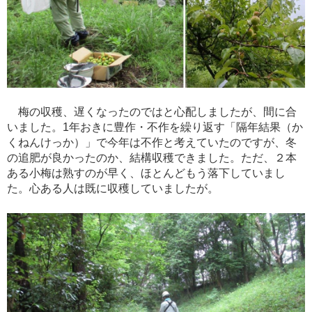
梅の収穫、遅くなったのではと心配しましたが、間に合
いました。1年おきに豊作・不作を繰り返す「隔年結果（か
くねんけっか）」で今年は不作と考えていたのですが、冬
の追肥が良かったのか、結構収穫できました。ただ、２本
ある小梅は熟すのが早く、ほとんどもう落下していまし
た。心ある人は既に収穫していましたが。