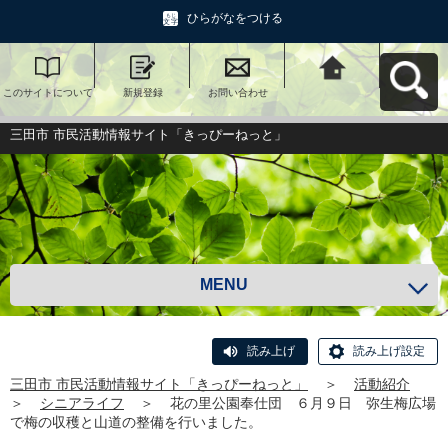
ひらがなをつける
このサイトについて
新規登録
お問い合わせ
三田市 市民活動情報
サイト「きっぴーね
っと」へ戻る
三田市 市民活動情報サイト「きっぴーねっと」
MENU
読み上げ
読み上げ設定
三田市 市民活動情報サイト「きっぴーねっと」
＞
活動紹介
＞
シニアライフ
＞
花の里公園奉仕団 ６月９日 弥生梅広場
で梅の収穫と山道の整備を行いました。