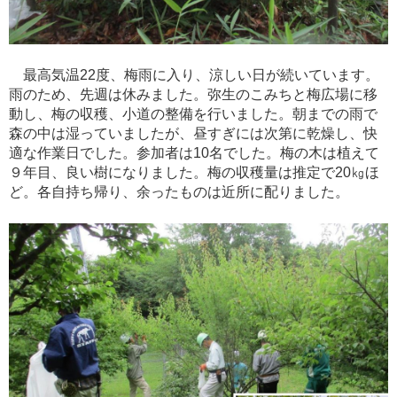
最高気温22度、
梅雨に入り、
涼しい日が続いています。
雨のため、
先週は休みました。弥生のこみちと梅広場に移
動し、梅の収穫、小道の整備を行いました。
朝までの雨で
森の中は湿っていましたが、昼すぎには次第に乾燥し、快
適な作業日でした。
参加者は10名でした。
梅の木は植えて
９年目、良い樹になりました。
梅の収穫量は推定で20㎏ほ
ど。各自持ち帰り、余ったものは近所に配りました。