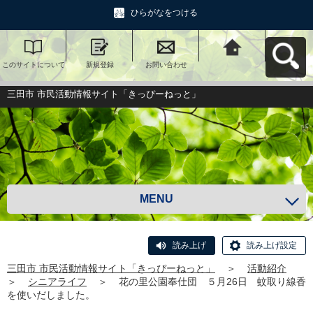
ひらがなをつける
このサイトについて
新規登録
お問い合わせ
三田市 市民活動情報
サイト「きっぴーね
っと」へ戻る
三田市 市民活動情報サイト「きっぴーねっと」
MENU
読み上げ
読み上げ設定
三田市 市民活動情報サイト「きっぴーねっと」
＞
活動紹介
＞
シニアライフ
＞
花の里公園奉仕団 ５月26日 蚊取り線香
を使いだしました。