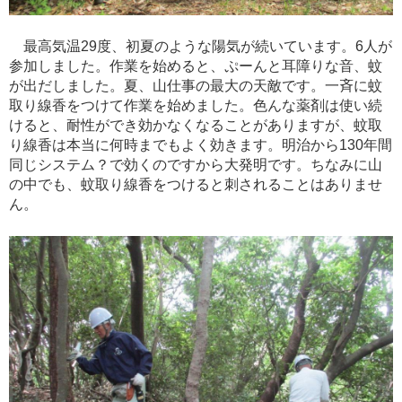
最高気温29度、初夏のような陽気が続いています。6人が
参加しました。作業を始めると、ぷーんと耳障りな音、蚊
が出だしました。夏、山仕事の最大の天敵です。一斉に蚊
取り線香をつけて作業を始めました。色んな薬剤は使い続
けると、耐性ができ効かなくなることがありますが、蚊取
り線香は本当に何時までもよく効きます。明治から130年間
同じシステム？で効くのですから大発明です。ちなみに山
の中でも、蚊取り線香をつけると刺されることはありませ
ん。