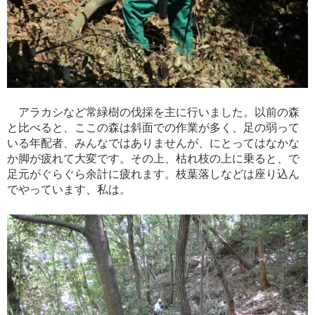
アラカシなど常緑樹の伐採を主に行いました。以前の森
と比べると、ここの森は斜面での作業が多く、足の弱って
いる年配者、みんなではありませんが、にとってはなかな
か脚が疲れて大変です。その上、枯れ枝の上に乗ると、で
足元がぐらぐら余計に疲れます。枝葉落しなどは座り込ん
でやっています、私は。