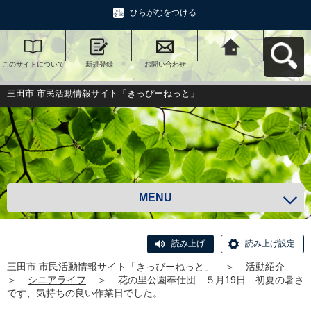
ひらがなをつける
このサイトについて
新規登録
お問い合わせ
三田市 市民活動情報
サイト「きっぴーね
っと」へ戻る
三田市 市民活動情報サイト「きっぴーねっと」
MENU
読み上げ
読み上げ設定
三田市 市民活動情報サイト「きっぴーねっと」
＞
活動紹介
＞
シニアライフ
＞
花の里公園奉仕団 ５月19日 初夏の暑さ
です、気持ちの良い作業日でした。