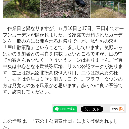
作業日と異なりますが、５月16日と17日、三田市でオー
プンガーデンが開かれました。各家庭で丹精されたガーデ
ンを一般の方に公開されるお祭りですが、私たちの森も
「里山散策路」ということで、参加しています。笑顔いっ
ぱいの参加者との写真を掲載したいところですが、山の中
でお客さんも少なく、そういうシーンはありません。写真
中央は中心となる武挟弥広場、リスの公認マークがありま
す。左上は散策路北摂高校側入り口、二つは散策路の様
子、右下は弥生コミセン側入り口です。フラワータウンの
方は見覚えのある風景かと思います。歩くのに良い季節で
す、訪問してください。
この情報は、「
花の里公園奉仕団
」により登録されまし
た。