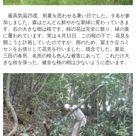
最高気温25度、初夏を思わせる暑い日でした。９名が参
加しました。森はどんどん鮮やかな新緑に変わっていきま
す。右の大きな樹は桜です。桜の花は完全に散り、緑の葉
に覆われています。実は４月11日、この桜の下で、花見を
開こうと計画していたのですが、雨のため、冨士ケ丘コミ
センをお借りして花見を行いました。残念でした。最近、
三田の各所、名所の桜も色んな被害にあって、これだけ大
きな枝を張った、健全な桜の樹は少ないように思います。