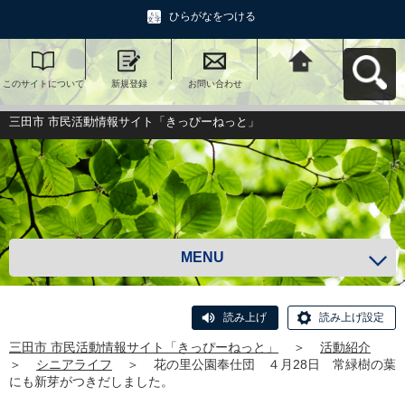
ひらがなをつける
このサイトについて
新規登録
お問い合わせ
三田市 市民活動情報
サイト「きっぴーね
っと」へ戻る
三田市 市民活動情報サイト「きっぴーねっと」
MENU
読み上げ
読み上げ設定
三田市 市民活動情報サイト「きっぴーねっと」
＞
活動紹介
＞
シニアライフ
＞
花の里公園奉仕団 ４月28日 常緑樹の葉
にも新芽がつきだしました。