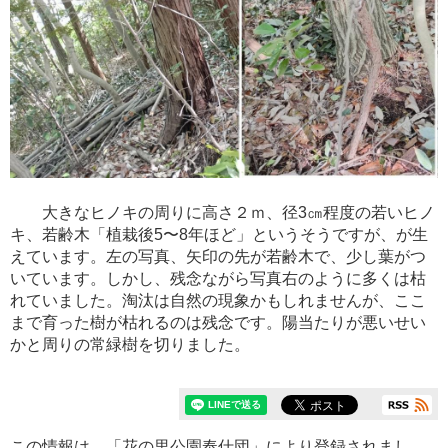
大きなヒノキの周りに高さ２ｍ、径3㎝程度の若いヒノ
キ、
若齢木
「植栽後5〜8年ほど」というそうですが、が生
えています。左の写真、矢印の先が若齢木で、少し葉がつ
いています。しかし、残念ながら
写真右のように
多くは枯
れていました。淘汰は自然の現象かもしれませんが、ここ
まで育った樹が枯れるのは
残念です。
陽当たりが悪いせい
かと周りの常緑樹を切りました。
この情報は、「
花の里公園奉仕団
」により登録されまし