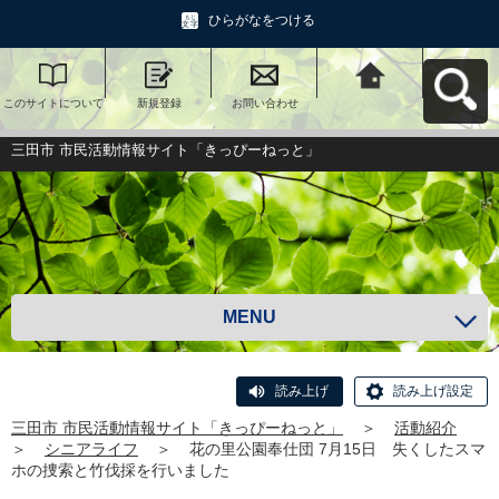
ひらがなをつける
このサイトについて
新規登録
お問い合わせ
三田市 市民活動情報
サイト「きっぴーね
っと」へ戻る
三田市 市民活動情報サイト「きっぴーねっと」
MENU
読み上げ
読み上げ設定
三田市 市民活動情報サイト「きっぴーねっと」
＞
活動紹介
＞
シニアライフ
＞
花の里公園奉仕団 7月15日 失くしたスマ
ホの捜索と竹伐採を行いました