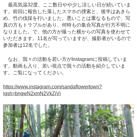
最高気温32度、ここ数日やや少し涼しい日が続いていま
す。前回に報告した落したスマホの捜索と、後半はあきら
め、竹の伐採を行いました。悪いことは重なるもので、写
真の方もトラブルがあり、何時もの集合写真が行方不明に
なりました。で、他の方が撮った横からの写真を使わせて
いただきます。11名が写っていますが、撮影者がいるので
参加者は12名でした。
なお、我々の活動を若い方がInstagramに投稿していま
す。動画も入り、若い視点で我々の活動を紹介していま
す。ご覧になってください。
https://www.instagram.com/sandaflowertown?
igsh=bngwN2xmN2VkZjVj