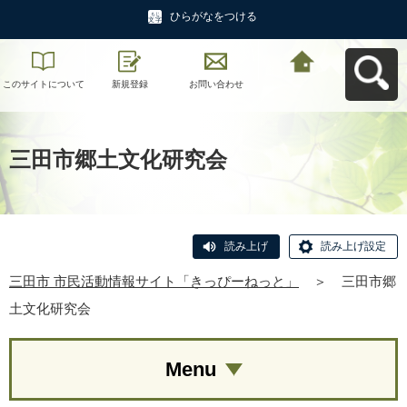
ひらがなをつける
このサイトについて
新規登録
お問い合わせ
三田市 市民活動情報
サイト「きっぴーね
っと」へ戻る
三田市郷土文化研究会
読み上げ
読み上げ設定
三田市 市民活動情報サイト「きっぴーねっと」
＞
三田市郷
土文化研究会
Menu