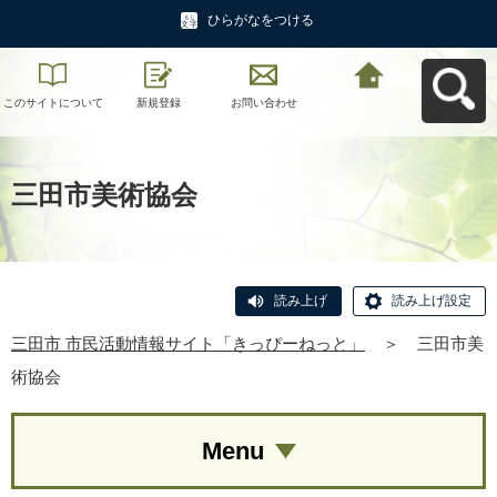
ひらがなをつける
このサイトについて
新規登録
お問い合わせ
三田市 市民活動情報
サイト「きっぴーね
っと」へ戻る
三田市美術協会
読み上げ
読み上げ設定
三田市 市民活動情報サイト「きっぴーねっと」
＞
三田市美
術協会
Menu