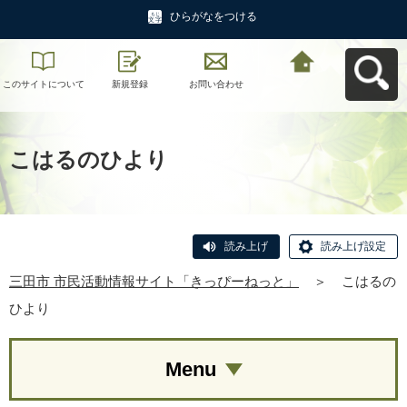
ひらがなをつける
このサイトについて
新規登録
お問い合わせ
三田市 市民活動情報
サイト「きっぴーね
っと」へ戻る
こはるのひより
読み上げ
読み上げ設定
三田市 市民活動情報サイト「きっぴーねっと」
＞
こはるの
ひより
Menu